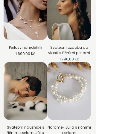
Perlový náhrdelník
Svatební ozdoba do
vlasů s říčními perlami
Cena
1 690,00 Kč
Cena
1 790,00 Kč
Svatební náušnice s
Náramek Júlia s říčními
říčními perlami Júlia
perlami