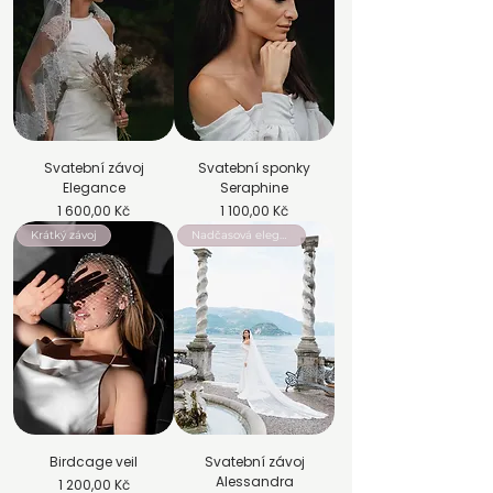
Svatební závoj
Svatební sponky
Elegance
Seraphine
Cena
Cena
1 600,00 Kč
1 100,00 Kč
Krátký závoj
Nadčasová elegance
Birdcage veil
Svatební závoj
Alessandra
Cena
1 200,00 Kč