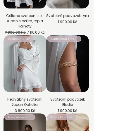
Céliane svatební set:
Svatební podvazek Lyra
župan s peřím, top a
Cena
1 900,00 Kč
kalhoty
Běžná cena
Zvýhodněná cena
7 110,00 Kč
7 900,00 Kč
Krajkový rukáv
Nadčasová elegance
Hedvábný svatební
Svatební podvazek
župan Ophelia
Elodie
Cena
Cena
3 800,00 Kč
1 900,00 Kč
Nadčasový střih
Ikonická volba