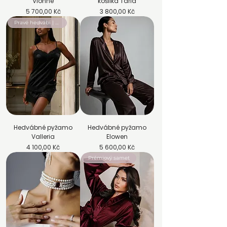
Vionne
košilka Taria
Cena
Cena
5 700,00 Kč
3 800,00 Kč
Pravé hedvábí | Pyžamový set
Hedvábné pyžamo
Hedvábné pyžamo
Valleria
Elowen
Cena
Cena
4 100,00 Kč
5 600,00 Kč
Prémiový samet