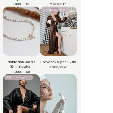
Cena
Cena
1 990,00 Kč
2 190,00 Kč
Exkluzivní hedvábí
Náhrdelník Júlia s
Hedvábný župan Elysia
říčními perlami
Cena
4 900,00 Kč
Cena
1 990,00 Kč
Exkluzivní hedvábí