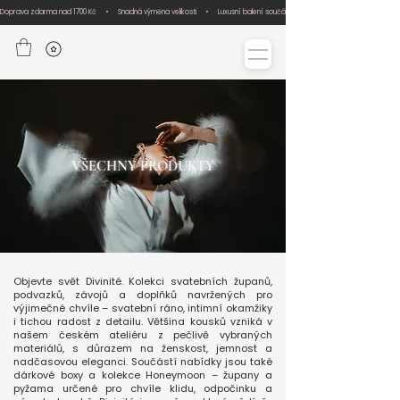
Doprava zdarma nad 1700 Kč     •     Snadná výměna velikosti     •     Luxusní balení součástí každé objednávky     •     Ručn
VŠECHNY PRODUKTY
Objevte svět Divinité. Kolekci svatebních županů,
podvazků, závojů a doplňků navržených pro
výjimečné chvíle – svatební ráno, intimní okamžiky
i tichou radost z detailu. Většina kousků vzniká v
našem českém ateliéru z pečlivě vybraných
materiálů, s důrazem na ženskost, jemnost a
nadčasovou eleganci. Součástí nabídky jsou také
dárkové boxy a kolekce Honeymoon – župany a
pyžama určené pro chvíle klidu, odpočinku a