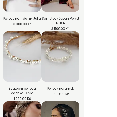
Perlový náhrdelník Júlia
Sametový župan Velvet
Muse
Cena
3 000,00 Kč
Cena
3 500,00 Kč
Svatební perlová
Perlový náramek
čelenka Olívia
Cena
1 890,00 Kč
Cena
1 290,00 Kč