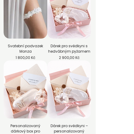
Svatební podvazek
Dárek pro svědkyni s
Monza
hedvábným pyžamem
Cena
Cena
1 800,00 Kč
2 900,00 Kč
Personalizovaný
Dárek pro svědkyni –
dárkový box pro
personalizovaný