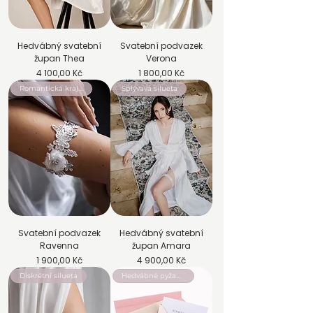
Hedvábný svatební
Svatební podvazek
župan Thea
Verona
Cena
Cena
4 100,00 Kč
1 800,00 Kč
Romantická krajka
Splývavá silueta
Svatební podvazek
Hedvábný svatební
Ravenna
župan Amara
Cena
Cena
1 900,00 Kč
4 900,00 Kč
Diskrétní silueta
Hedvábné pyžamo