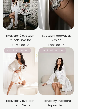
Hedvábný svatební
Svatební podvazek
župan Aveline
Venice
Cena
Cena
5 700,00 Kč
1 900,00 Kč
Korálkový akcent
Krajkové bordury
Hedvábný svatební
Hedvábný svatební
župan Aletta
župan Elisa