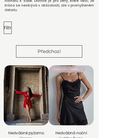
návratu k sobě. Divinité je pro ženy, které vědí, že
krása se neskrývá v okázalosti, ale v promyšleném
detailu.
Filtr
Předchozí
Exkluzivní hedvábí
Hedvábné pyžamo
Hedvábná noční