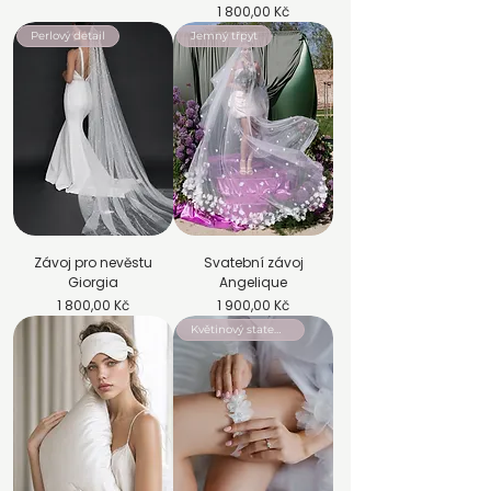
Cena
1 800,00 Kč
Perlový detail
Jemný třpyt
Závoj pro nevěstu
Svatební závoj
Giorgia
Angelique
Cena
Cena
1 800,00 Kč
1 900,00 Kč
Květinový statement