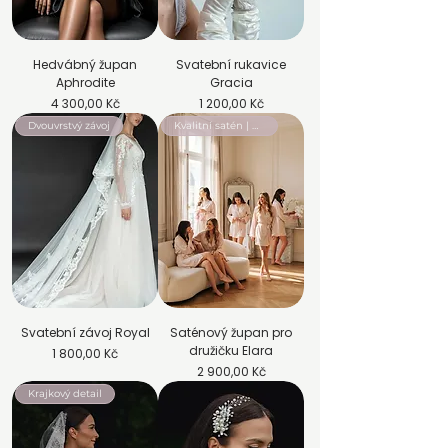
Hedvábný župan
Svatební rukavice
Aphrodite
Gracia
Cena
Cena
4 300,00 Kč
1 200,00 Kč
Dvouvrstvý závoj
Kvalitní satén | Krátký župan
Svatební závoj Royal
Saténový župan pro
družičku Elara
Cena
1 800,00 Kč
Cena
2 900,00 Kč
Krajkový detail