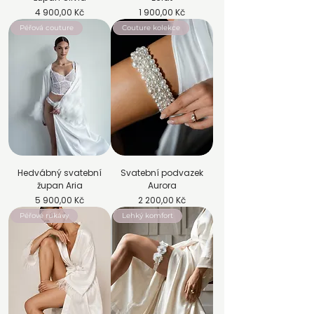
Cena
Cena
4 900,00 Kč
1 900,00 Kč
Péřová couture
Couture kolekce
Hedvábný svatební
Svatební podvazek
župan Aria
Aurora
Cena
Cena
5 900,00 Kč
2 200,00 Kč
Péřové rukávy
Lehký komfort