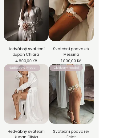
Hedvábný svatební
Svatební podvazek
župan Chiara
Messina
Cena
Cena
4 800,00 Kč
1 800,00 Kč
Nadčasový model
Oblíbený model
Hedvábný svatební
Svatební podvazek
župan Olivia
Éclat