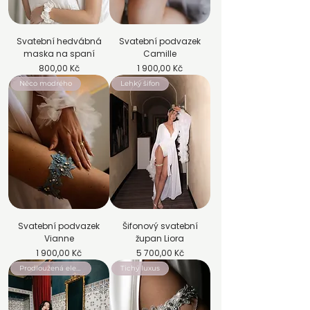
Svatební hedvábná
Svatební podvazek
maska na spaní
Camille
Cena
Cena
800,00 Kč
1 900,00 Kč
Něco modrého
Lehký šifon
Svatební podvazek
Šifonový svatební
Vianne
župan Liora
Cena
Cena
1 900,00 Kč
5 700,00 Kč
Prodloužená elegance
Tichý luxus