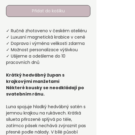
Přidat do košíku
✓ Ručně zhotoveno v českém ateliéru
✓ Luxusní magnetická krabice v ceně
✓ Doprava i výměna velikosti zdarma
✓ Možnost personalizace výšivkou
✓ Ušijeme a odešleme do 10
pracovních dnů
Krátký hedvábný župan s
krajkovými manžetami
Některé kousky se neodkládají po
svatebním ránu.
Luna spojuje hladký hedvábný satén s
jemnou krajkou na rukávech. Krátká
silueta přirozeně splývá po těle,
zatímco pásek nechává zvýraznit pas
přesně podle nálady. V bílé působí