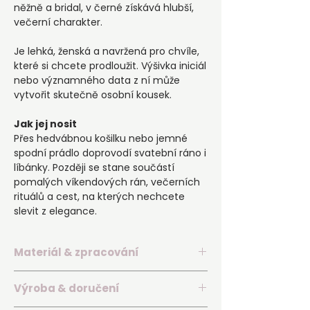
něžně a bridal, v černé získává hlubší,
večerní charakter.
Je lehká, ženská a navržená pro chvíle,
které si chcete prodloužit. Výšivka iniciál
nebo významného data z ní může
vytvořit skutečně osobní kousek.
Jak jej nosit
Přes hedvábnou košilku nebo jemné
spodní prádlo doprovodí svatební ráno i
líbánky. Později se stane součástí
pomalých víkendových rán, večerních
rituálů a cest, na kterých nechcete
slevit z elegance.
Materiál & zpracování
▪️ Hedvábný satén se 70% podílem
Výroba & doručení
hedvábí a jemným přirozeným leskem
▪️ Lehký a hladký materiál, který