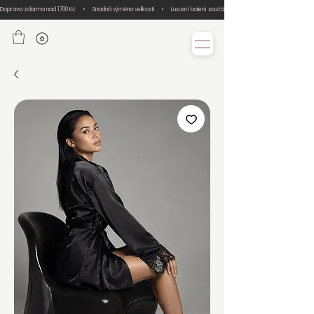
Doprava zdarma nad 1700 Kč     •     Snadná výměna velikosti     •     Luxusní balení součástí každé objednávky     •     Ručn