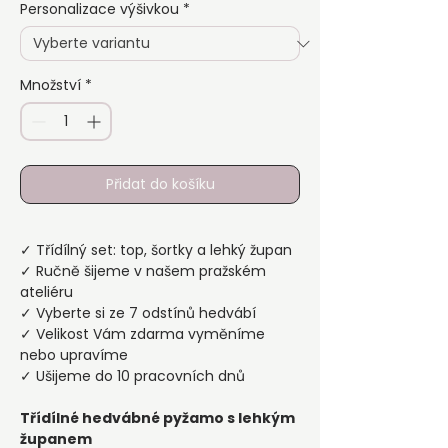
Personalizace výšivkou
*
Množství
*
Přidat do košíku
✓ Třídílný set: top, šortky a lehký župan
✓ Ručně šijeme v našem pražském
ateliéru
✓ Vyberte si ze 7 odstínů hedvábí
✓ Velikost Vám zdarma vyměníme
nebo upravíme
✓ Ušijeme do 10 pracovních dnů
Třídílné hedvábné pyžamo s lehkým
županem