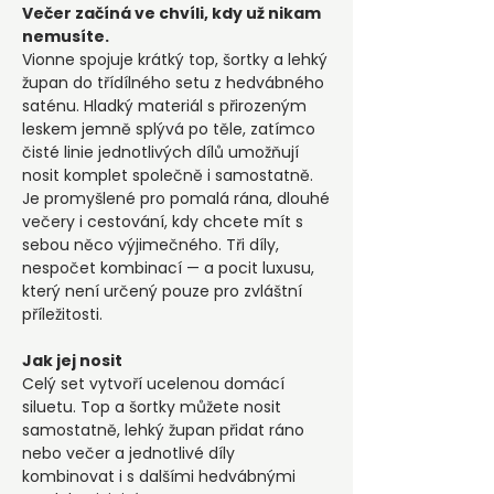
Večer začíná ve chvíli, kdy už nikam
nemusíte.
Vionne spojuje krátký top, šortky a lehký
župan do třídílného setu z hedvábného
saténu. Hladký materiál s přirozeným
leskem jemně splývá po těle, zatímco
čisté linie jednotlivých dílů umožňují
nosit komplet společně i samostatně.
Je promyšlené pro pomalá rána, dlouhé
večery i cestování, kdy chcete mít s
sebou něco výjimečného. Tři díly,
nespočet kombinací — a pocit luxusu,
který není určený pouze pro zvláštní
příležitosti.
Jak jej nosit
Celý set vytvoří ucelenou domácí
siluetu. Top a šortky můžete nosit
samostatně, lehký župan přidat ráno
nebo večer a jednotlivé díly
kombinovat i s dalšími hedvábnými