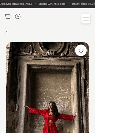
Doprava zdarma nad 1700 Kč     •     Snadná výměna velikosti     •     Luxusní balení součástí každé objednávky     •     Ručn