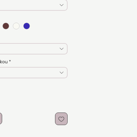
vkou
*