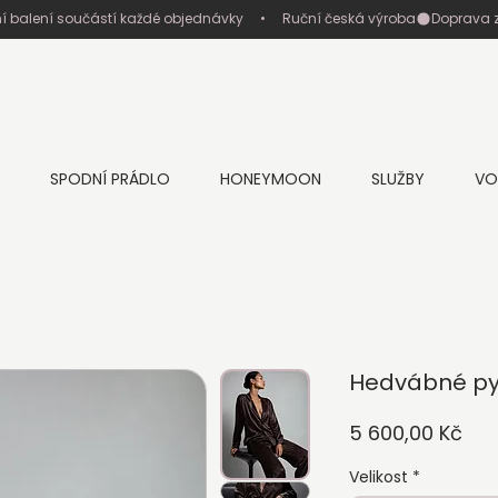
ní balení součástí každé objednávky     •     Ruční česká výroba
SPODNÍ PRÁDLO
HONEYMOON
SLUŽBY
VO
Hedvábné p
Ce
5 600,00 Kč
Velikost
*