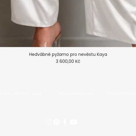
Hedvábné pyžamo pro nevěstu Kaya
Rychlý náhled
Cena
3 600,00 Kč
rava a vrácení zboží
Zásady obchodu
Platební meto