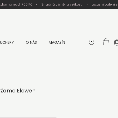
UCHERY
O NÁS
MAGAZÍN
yžamo Elowen
na