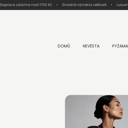
Doprava zdarma nad 1700 Kč     •     Snadná výměna velikosti     •     Luxus
DOMŮ
NEVĚSTA
PYŽAMA