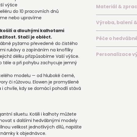
ší výšce
Materiál & zpra
eliéru do 10 pracovních dnů
íme nebo upravíme
▪️ Hedvábný satén 
Výroba, balení 
jemným přirozený
ošilí a dlouhými kalhotami
▪️ Dvoudílný set: ko
Každé pyžamo Elowe
žitost. Stačí je obléct.
▪️ Délka kalhot př
Péče o hedvábn
našem pražském at
dvábné pyžamo převedené do čistého
▪️ Jednotlivé díly l
▪️ Šijeme jej indivi
Hedvábný satén si 
hými rukávy a zapínáním na knoflíky
▪️ Ručně zhotoveno
barvě a délce
Personalizace v
jemný lesk, hladko
 jejichž délku přizpůsobíme Vaší výšce.
▪️ Složení: 70 % hed
▪️ Různé velikosti k
dobu.
o těle a při pohybu zachycuje jemný
▪️ Výšivku můžete z
▪️ Obvykle odesílá
▪️ Perte ručně neb
významného data
nejpozději do 10 p
°C
celého modelu — od hluboké černé,
▪️ Přesné znění výš
▪️ Potřebujete pyž
▪️ Používejte jemný
ory či růžovou. Elowen je promyšlené
poznámky k objed
rádi prověříme indi
hedvábí
 i chvíle, kdy se domácí pohodlí stává
▪️ Přání k umístění 
▪️ Každý set balím
▪️ Jednotlivé díly n
poznámky — pokud 
Divinité
▪️ Nechte je volně
jej zohledníme
zdroje tepla
▪️ Výšivku provádí
▪️ Žehlete naruby př
antní siluetu. Košili i kalhoty můžete
na produktových fo
inovat s dalšími hedvábnými modely
▪️ Personalizované 
lnou velikost jednotlivých dílů, napište
známky k objednávce.