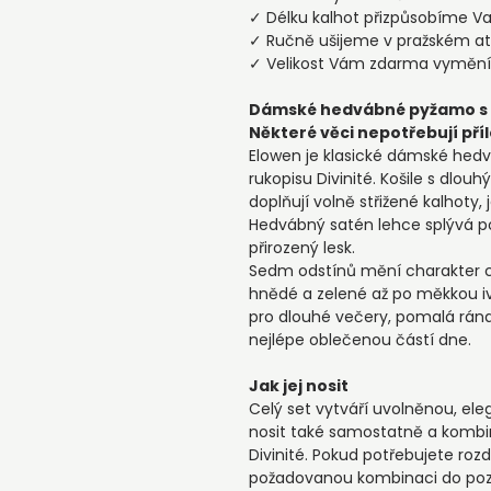
✓ Délku kalhot přizpůsobíme Va
✓ Ručně ušijeme v pražském at
✓ Velikost Vám zdarma vyměn
Dámské hedvábné pyžamo s k
Některé věci nepotřebují příle
Elowen je klasické dámské he
rukopisu Divinité. Košile s dlou
doplňují volně střižené kalhoty,
Hedvábný satén lehce splývá p
přirozený lesk.
Sedm odstínů mění charakter 
hnědé a zelené až po měkkou iv
pro dlouhé večery, pomalá rána
nejlépe oblečenou částí dne.
Jak jej nosit
Celý set vytváří uvolněnou, eleg
nosit také samostatně a komb
Divinité. Pokud potřebujete rozdí
požadovanou kombinaci do po