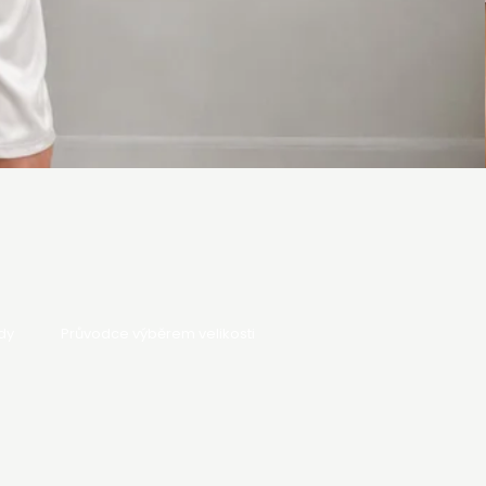
dy
Průvodce výběrem velikosti