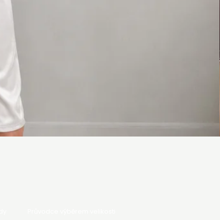
dy
Průvodce výběrem velikosti