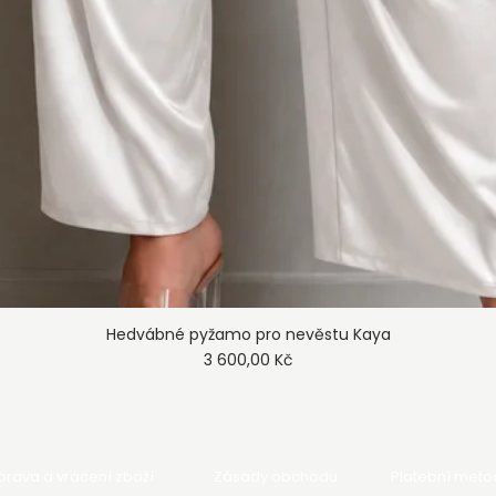
Hedvábné pyžamo pro nevěstu Kaya
Rychlý náhled
Cena
3 600,00 Kč
rava a vrácení zboží
Zásady obchodu
Platební meto