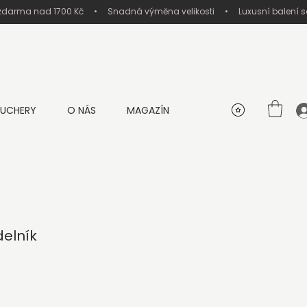
UCHERY
O NÁS
MAGAZÍN
delník
a