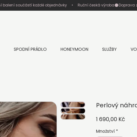
ní balení součástí každé objednávky     •     Ruční česká výroba
SPODNÍ PRÁDLO
HONEYMOON
SLUŽBY
VO
Perlový náhr
Cen
1 690,00 Kč
Množství
*