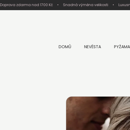
Doprava zdarma nad 1700 Kč     •     Snadná výměna velikosti     •     Luxus
DOMŮ
NEVĚSTA
PYŽAMA