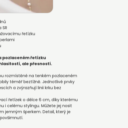
dnů
a SR
lužovacímu řetízku
perlami
u
a pozlaceném řetízku
lasitostí, ale přesností.
 jsou rozmístěné na tenkém pozlaceném
obily téměř beztížně. Jednotlivé prvky
cích a zvýrazňují linii krku bez
ací řetízek o délce 6 cm, díky kterému
hu i celému stylingu. Můžete jej nosit
ím jemným šperkem. Detail, který je
 povšimnutí.