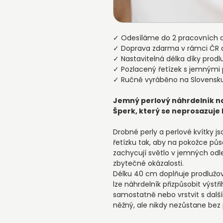
✓ Odesíláme do 2 pracovních 
✓ Doprava zdarma v rámci ČR 
✓ Nastavitelná délka díky prod
✓ Pozlacený řetízek s jemnými 
✓ Ručně vyráběno na Slovensk
Jemný perlový náhrdelník n
Šperk, který se neprosazuje h
Drobné perly a perlové kvítky
řetízku tak, aby na pokožce půs
zachycují světlo v jemných odles
zbytečné okázalosti.
Délku 40 cm doplňuje prodlužov
lze náhrdelník přizpůsobit výstři
samostatně nebo vrstvit s dalš
něžný, ale nikdy nezůstane bez