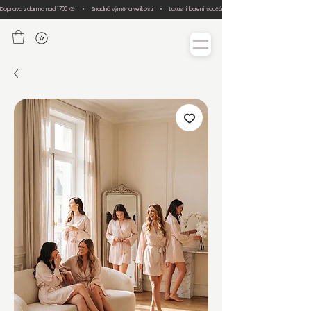
Doprava zdarma nad 1700 Kč     •     Snadná výměna velikosti     •     Luxusní balení součástí každé objednávky     •     Ručn