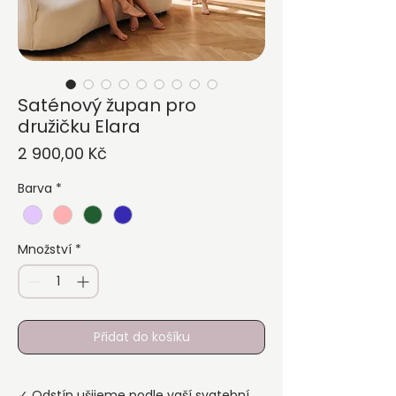
Saténový župan pro
družičku Elara
Cena
2 900,00 Kč
Barva
*
Množství
*
Přidat do košíku
✓ Odstín ušijeme podle vaší svatební