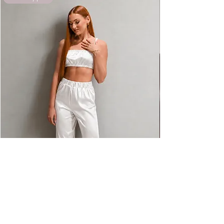
▪️ Dřívější doručení lze předem
▪️ Žehlete naruby při nízké teplotě
individuálně domluvit
▪️ Župany obdržíte pečlivě zabalené v
luxusním balení Divinité
Hedvábné pyžamo pro nevěstu Kaya