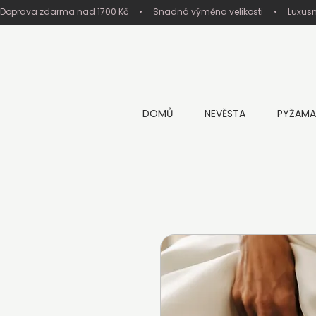
Doprava zdarma nad 1700 Kč     •     Snadná výměna velikosti     •     Luxus
DOMŮ
NEVĚSTA
PYŽAMA