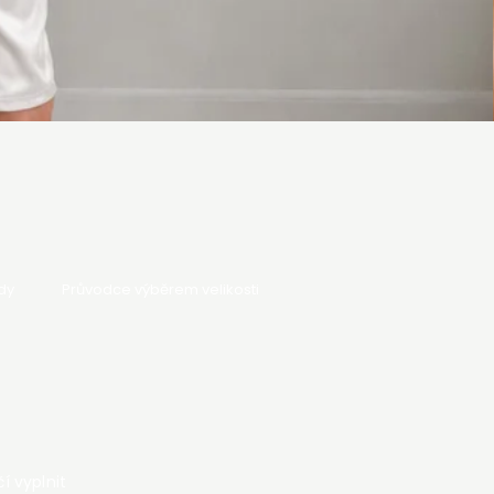
dy
Průvodce výběrem velikosti
í vyplnit