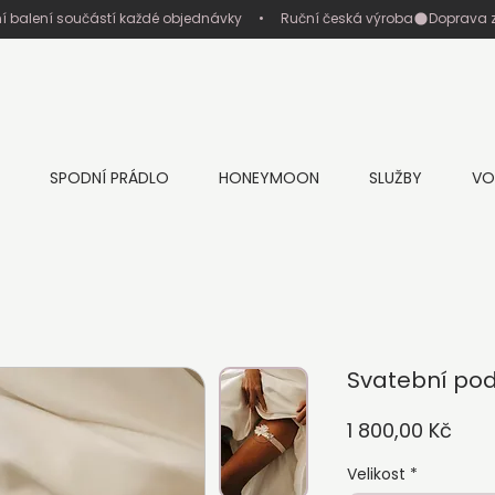
ní balení součástí každé objednávky     •     Ruční česká výroba
SPODNÍ PRÁDLO
HONEYMOON
SLUŽBY
VO
Svatební po
Cen
1 800,00 Kč
Velikost
*