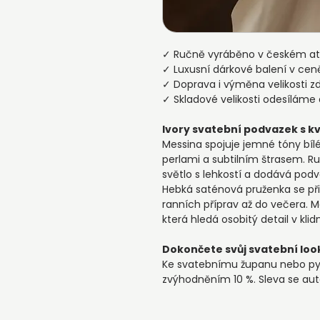
✓ Ručně vyráběno v českém ate
✓ Luxusní dárkové balení v cen
✓ Doprava i výměna velikosti 
✓ Skladové velikosti odesíláme
Ivory svatební podvazek s 
Messina spojuje jemné tóny bílé 
perlami a subtilním štrasem. 
světlo s lehkostí a dodává pod
Hebká saténová pruženka se př
ranních příprav až do večera. M
která hledá osobitý detail v k
Dokončete svůj svatební loo
Ke svatebnímu županu nebo py
zvýhodněním 10 %. Sleva se aut