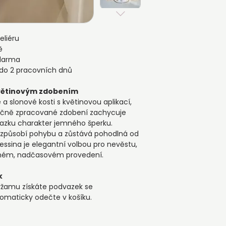
určený jen jim, kte
perfektně sedět,
rychlé odeslání do 
ale má svůj význa
velikost nebo mode
pro Vás připravuje
10 pracovních dnů.
Individuální úpra
liéru
Pokud si přejete ve
ě
Každý kus ukládá
požadavky do pozn
zdarma
pytlíčku a balíme 
pro Vás rádi uprav
 do 2 pracovních dnů
Divinité.
pracovních dnů.
květinovým zdobením
Materiál a zprac
a slonové kosti s květinovou aplikací,
Jemná saténová pr
Ručně zpracované zdobení zachycuje
aplikací, perlami a
vazku charakter jemného šperku.
odstíny bílé a slono
izpůsobí pohybu a zůstává pohodlná od
essina je elegantní volbou pro nevěstu,
lidném, nadčasovém provedení.
k
žamu získáte podvazek se
omaticky odečte v košíku.