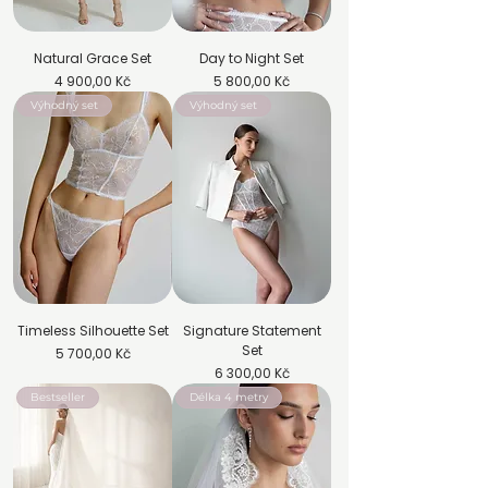
Natural Grace Set
Day to Night Set
Cena
Cena
4 900,00 Kč
5 800,00 Kč
Výhodný set
Výhodný set
Timeless Silhouette Set
Signature Statement
Set
Cena
5 700,00 Kč
Cena
6 300,00 Kč
Bestseller
Délka 4 metry