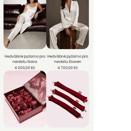
Hedvábné pyžamo pro
Hedvábné pyžamo pro
nevěstu Naira
nevěstu Elowen
Cena
Cena
4 000,00 Kč
4 700,00 Kč