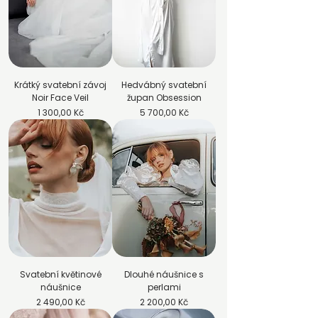
Krátký svatební závoj
Hedvábný svatební
Noir Face Veil
župan Obsession
Cena
Cena
1 300,00 Kč
5 700,00 Kč
Svatební květinové
Dlouhé náušnice s
náušnice
perlami
Cena
Cena
2 490,00 Kč
2 200,00 Kč