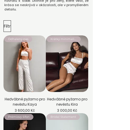
návratu k sobě. Divinité je pro ženy, které vědí, že
krása se neskrývá v okázalosti, ale v promyšleném
detailu.
Filtr
Odhalený pas
Krátký minimalismus
Hedvábné pyžamo pro
Hedvábné pyžamo pro
nevěstu Kaya
nevěstu Kira
Cena
Cena
3 600,00 Kč
3 000,00 Kč
Prémiový šifon
Bridal Statement