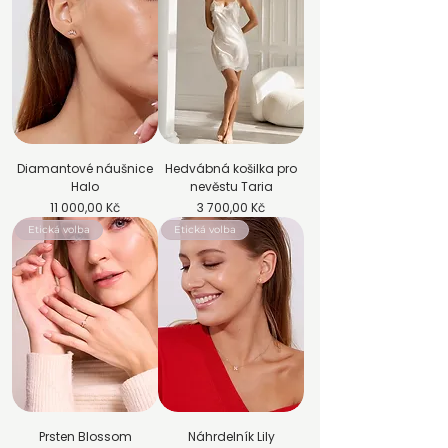
Diamantové náušnice
Hedvábná košilka pro
Halo
nevěstu Taria
Cena
Cena
11 000,00 Kč
3 700,00 Kč
Etická volba
Etická volba
Prsten Blossom
Náhrdelník Lily