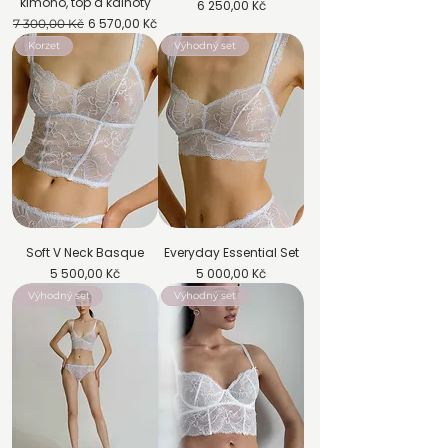
kimono, top a kalhoty
Cena
6 250,00 Kč
Běžná cena
Zvýhodněná cena
6 570,00 Kč
7 300,00 Kč
Korzet
Výhodný set
Soft V Neck Basque
Everyday Essential Set
Cena
Cena
5 500,00 Kč
5 000,00 Kč
Výhodný set
Výhodný set