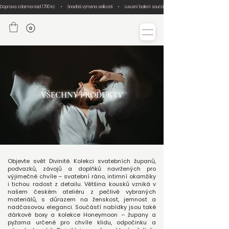
Doprava zdarma nad 1700 Kč     •     Snadná výměna velikosti     •     Luxusní balení součástí každé objednávky     •     Ručn
VŠECHNY PRODUKTY
Objevte svět Divinité. Kolekci svatebních županů,
podvazků, závojů a doplňků navržených pro
výjimečné chvíle – svatební ráno, intimní okamžiky
i tichou radost z detailu. Většina kousků vzniká v
našem českém ateliéru z pečlivě vybraných
materiálů, s důrazem na ženskost, jemnost a
nadčasovou eleganci. Součástí nabídky jsou také
dárkové boxy a kolekce Honeymoon – župany a
pyžama určené pro chvíle klidu, odpočinku a