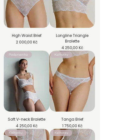
High Waist Brief
Longline Triangle
Bralette
Cena
2 000,00 Kč
Cena
4 250,00 Kč
Podprsenka
Kalhotky
Soft V-neck Bralette
Tanga Brief
Cena
Cena
4 250,00 Kč
1 750,00 Kč
Kalhotky
Kalhotky