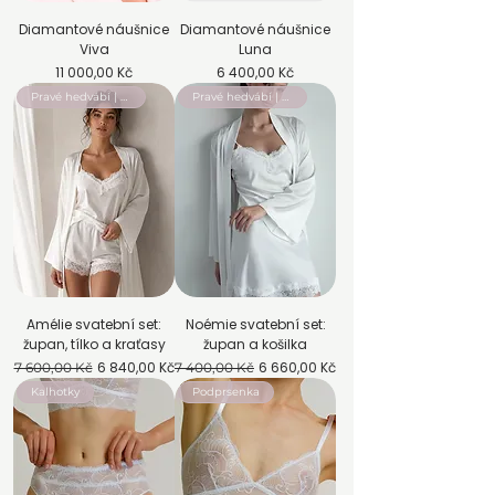
Diamantové náušnice
Diamantové náušnice
Viva
Luna
Cena
Cena
11 000,00 Kč
6 400,00 Kč
Pravé hedvábí | Výhodný set
Pravé hedvábí | Výhodný set
Amélie svatební set:
Noémie svatební set:
župan, tílko a kraťasy
župan a košilka
Běžná cena
Zvýhodněná cena
Běžná cena
Zvýhodněná cena
6 840,00 Kč
6 660,00 Kč
7 600,00 Kč
7 400,00 Kč
Kalhotky
Podprsenka