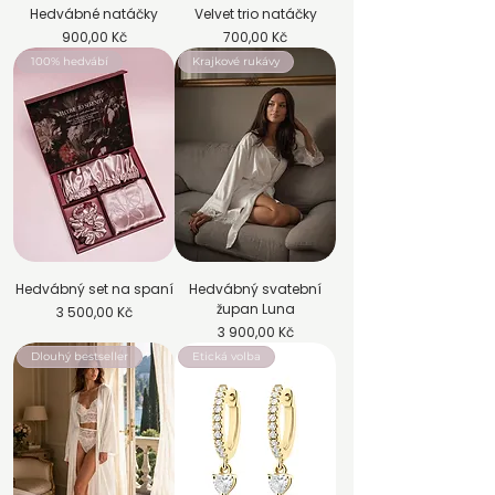
Hedvábné natáčky
Velvet trio natáčky
Cena
Cena
900,00 Kč
700,00 Kč
100% hedvábí
Krajkové rukávy
Hedvábný set na spaní
Hedvábný svatební
župan Luna
Cena
3 500,00 Kč
Cena
3 900,00 Kč
Dlouhý bestseller
Etická volba