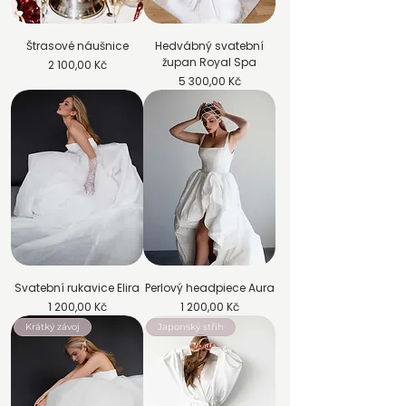
Štrasové náušnice
Hedvábný svatební
župan Royal Spa
Cena
2 100,00 Kč
Cena
5 300,00 Kč
Svatební rukavice Elira
Perlový headpiece Aura
Cena
Cena
1 200,00 Kč
1 200,00 Kč
Krátký závoj
Japonský střih