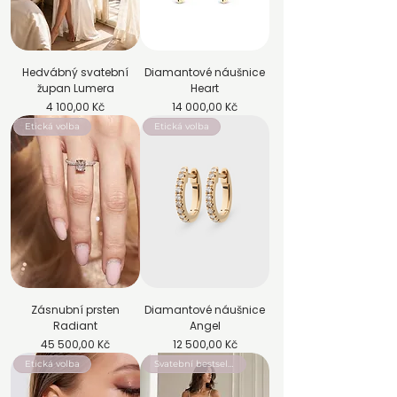
Hedvábný svatební
Diamantové náušnice
župan Lumera
Heart
Cena
Cena
4 100,00 Kč
14 000,00 Kč
Etická volba
Etická volba
Zásnubní prsten
Diamantové náušnice
Radiant
Angel
Cena
Cena
45 500,00 Kč
12 500,00 Kč
Etická volba
Svatební bestseller