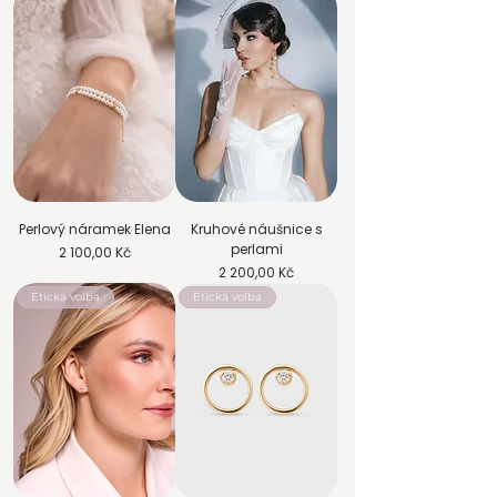
Perlový náramek Elena
Kruhové náušnice s
perlami
Cena
2 100,00 Kč
Cena
2 200,00 Kč
Etická volba
Etická volba