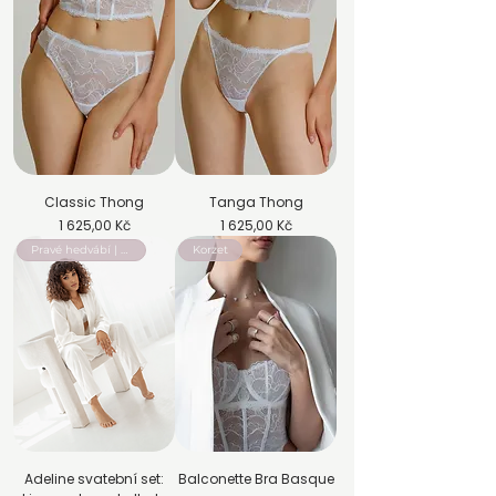
Classic Thong
Tanga Thong
Cena
Cena
1 625,00 Kč
1 625,00 Kč
Pravé hedvábí | Pyžamový set
Korzet
Adeline svatební set:
Balconette Bra Basque