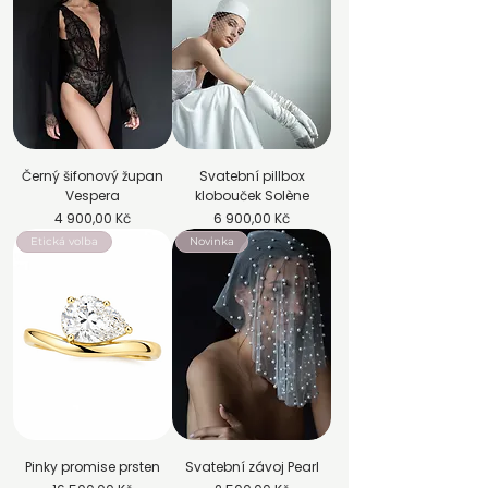
Černý šifonový župan
Svatební pillbox
Vespera
klobouček Solène
Cena
Cena
4 900,00 Kč
6 900,00 Kč
Etická volba
Novinka
Pinky promise prsten
Svatební závoj Pearl