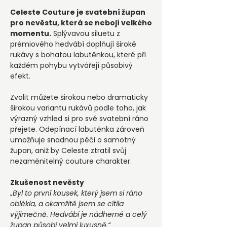
Celeste Couture je svatební župan
pro nevěstu, která se nebojí velkého
momentu.
Splývavou siluetu z
prémiového hedvábí doplňují široké
rukávy s bohatou labutěnkou, které při
každém pohybu vytvářejí působivý
efekt.
Zvolit můžete širokou nebo dramaticky
širokou variantu rukávů podle toho, jak
výrazný vzhled si pro své svatební ráno
přejete. Odepínací labutěnka zároveň
umožňuje snadnou péči o samotný
župan, aniž by Celeste ztratil svůj
nezaměnitelný couture charakter.
Zkušenost nevěsty
„Byl to první kousek, který jsem si ráno
oblékla, a okamžitě jsem se cítila
výjimečně. Hedvábí je nádherné a celý
župan působí velmi luxusně.“