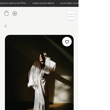
Doprava zdarma nad 1700 Kč     •     Snadná výměna velikosti     •     Luxusní balení součástí každé objednávky     •     Ručn