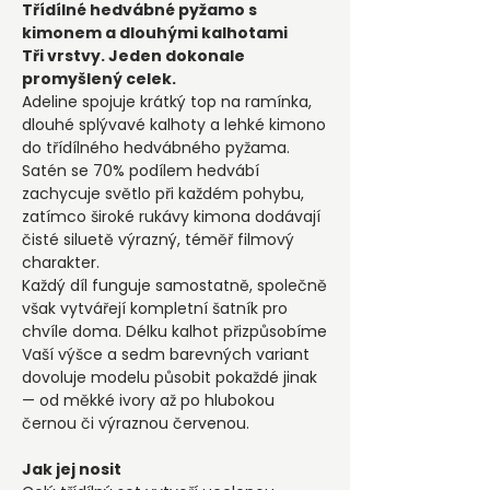
Třídílné hedvábné pyžamo s
kimonem a dlouhými kalhotami
Tři vrstvy. Jeden dokonale
promyšlený celek.
Adeline spojuje krátký top na ramínka,
dlouhé splývavé kalhoty a lehké kimono
do třídílného hedvábného pyžama.
Satén se 70% podílem hedvábí
zachycuje světlo při každém pohybu,
zatímco široké rukávy kimona dodávají
čisté siluetě výrazný, téměř filmový
charakter.
Každý díl funguje samostatně, společně
však vytvářejí kompletní šatník pro
chvíle doma. Délku kalhot přizpůsobíme
Vaší výšce a sedm barevných variant
dovoluje modelu působit pokaždé jinak
— od měkké ivory až po hlubokou
černou či výraznou červenou.
Jak jej nosit