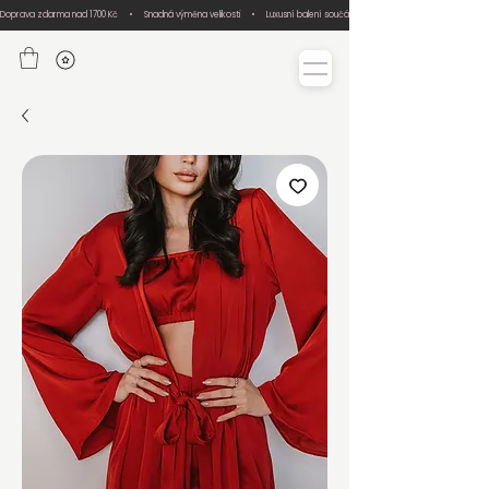
Doprava zdarma nad 1700 Kč     •     Snadná výměna velikosti     •     Luxusní balení součástí každé objednávky     •     Ručn