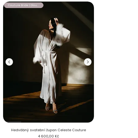
Couture Bride | Dlouhý župan
Hedvábný svatební župan Celeste Couture s odepínací labut
Hedvábný svatební župan Celeste Couture
Cena
4 600,00 Kč