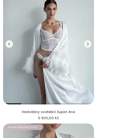
Hedvábný svatební župan Aria s bohatým pštrosím peřím
Hedvábný svatební župan Aria
Cena
5 900,00 Kč
Pravé hedvábí | Krátký župan