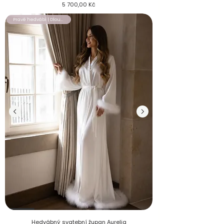
Cena
5 700,00 Kč
Pravé hedvábí | Dlouhý župan
Hedvábný svatební župan Aurelia s labutěnkou na rukávech a
Hedvábný svatební župan Aurelia