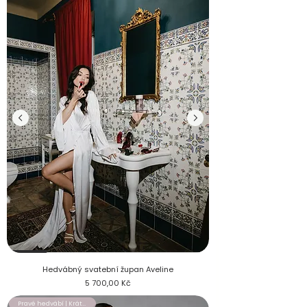
Hedvábný svatební župan Aveline s couture rukávy na nevěstě
Hedvábný svatební župan Aveline
Cena
5 700,00 Kč
Pravé hedvábí | Krátký župan