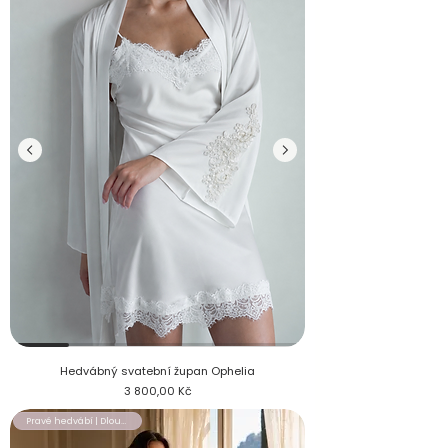
Hedvábný svatební župan Ophelia s krajkovým detailem na ru
Hedvábný svatební župan Ophelia
Cena
3 800,00 Kč
Pravé hedvábí | Dlouhý župan