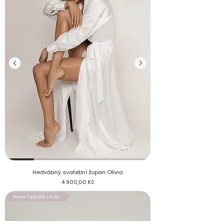
Hedvábný svatební župan Olivia s perličkovými knoflíky
Hedvábný svatební župan Olivia
Cena
4 900,00 Kč
Pravé hedvábí | Krátký župan