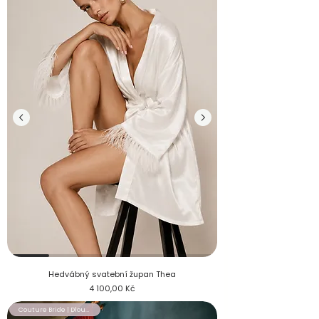
Krátký hedvábný svatební župan Thea s pštrosím peřím
Hedvábný svatební župan Thea
Cena
4 100,00 Kč
Couture Bride | Dlouhý župan