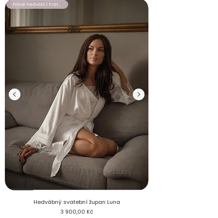
Pravé hedvábí | Krátký župan
Nevěsta v hedvábném svatebním županu Luna s krajkovými ru
Hedvábný svatební župan Luna
Cena
3 900,00 Kč