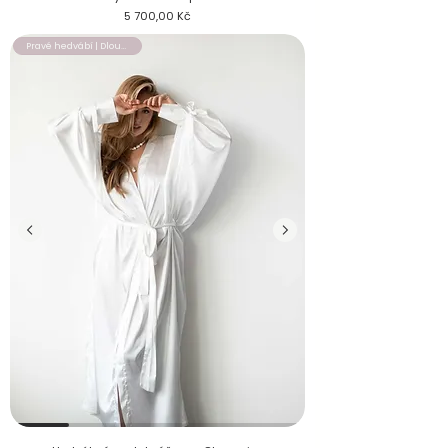
Cena
5 700,00 Kč
Pravé hedvábí | Dlouhý župan
Hedvábný svatební župan Obsession s širokými rukávy na nev