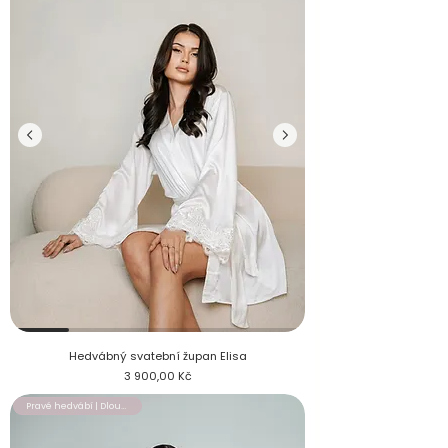
Hedvábný svatební župan Elisa s krajkou na obou rukávech
Hedvábný svatební župan Elisa
Cena
3 900,00 Kč
Pravé hedvábí | Dlouhý župan