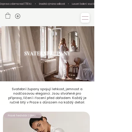
Doprava zdarma nad 1700 Kč     •     Snadná výměna velikosti     •     Luxusní balení součástí každé objednávky     •     Ručn
SVATEBNÍ ŽUPANY
Svatební župany spojují lehkost, jemnost a
nadčasovou eleganci. Jsou stvořené pro
přípravy, líčení i focení před obřadem. Každý je
ručně šitý v Praze s důrazem na každý detail.
Pravé hedvábí | Dlouhý župan