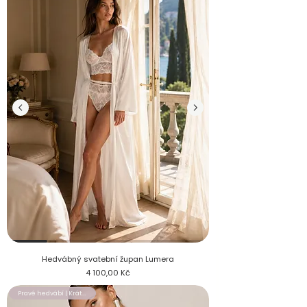
Nevěsta stojící u okna v dlouhém hedvábném županu Lumera
Hedvábný svatební župan Lumera
Cena
4 100,00 Kč
Pravé hedvábí | Krátký župan