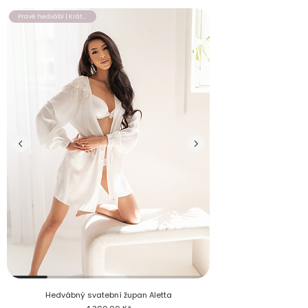
Pravé hedvábí | Krátký župan
Nevěsta v hedvábném svatebním županu Aletta s ramenní apli
Hedvábný svatební župan Aletta