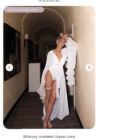
Cena
4 300,00 Kč
Couture Bride | Dlouhý župan
Nevěsta v dlouhém šifonovém svatebním županu Liora
Šifonový svatební župan Liora