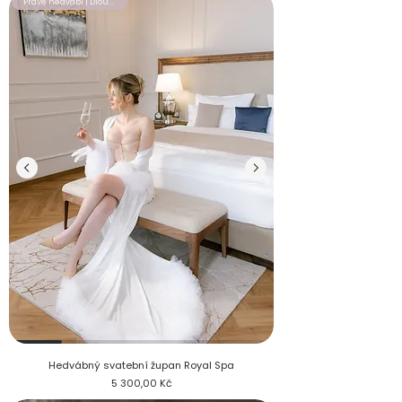
Pravé hedvábí | Dlouhý župan
Nevěsta v hedvábném svatebním županu Royal Spa s tylovými
Hedvábný svatební župan Royal Spa
Cena
5 300,00 Kč