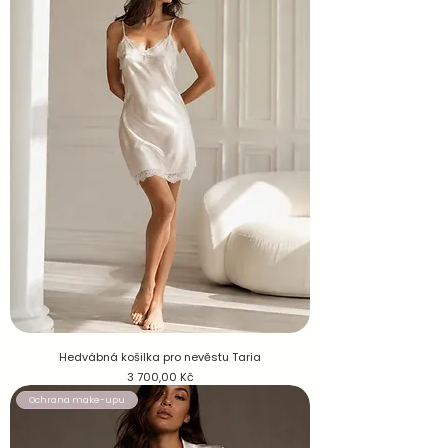
Hedvábná košilka pro nevěstu Taria
Cena
3 700,00 Kč
Ochrana make-upu