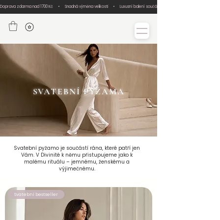
Doprava zdarma nad 1700 Kč     •     Snadná výměna velikosti     •     Luxusní balení součástí každé objednávky     •     Ručn
SVATEBNÍ PYŽAMA
Svatební pyžamo je součástí rána, které patří jen
Vám. V Divinité k němu přistupujeme jako k
malému rituálu – jemnému, ženskému a
výjimečnému.
Svatební bestseller