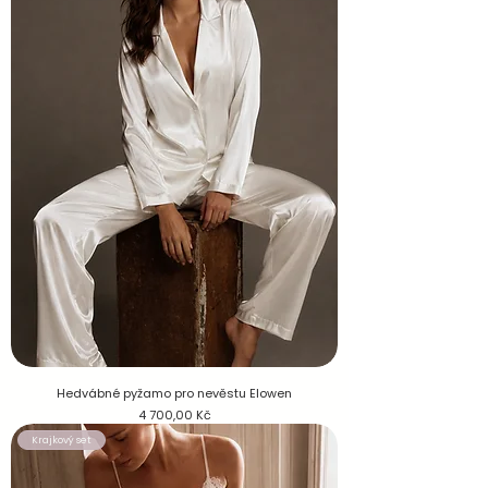
Hedvábné pyžamo pro nevěstu Elowen
Cena
4 700,00 Kč
Krajkový set