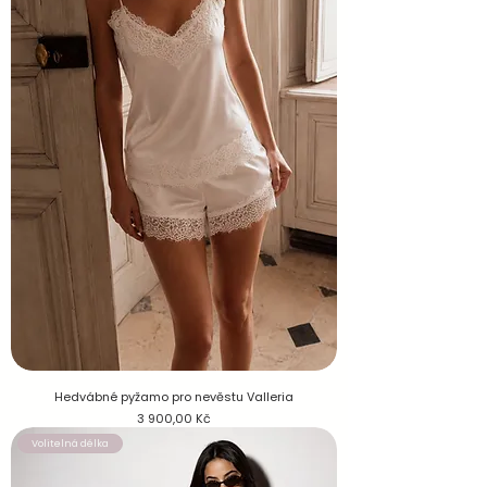
Hedvábné pyžamo pro nevěstu Valleria
Cena
3 900,00 Kč
Volitelná délka