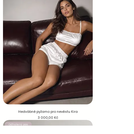
Hedvábné pyžamo pro nevěstu Kira
Cena
3 000,00 Kč
Odhalený pas