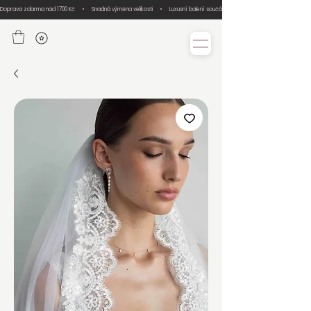
Doprava zdarma nad 1700 Kč     •     Snadná výměna velikosti     •     Luxusní balení součástí každé objednávky     •     Ručn