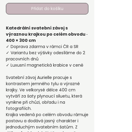
Přidat do košíku
Katedrální svatební závoj s
výraznou krajkou po celém obvodu ·
400 × 300 cm
✓ Doprava zdarma v rámci ČR a SR
✓ Variantu bez výšivky odesíláme do 2
pracovních dnů
✓ Luxusní magnetická krabice v ceně
Svatební závoj Aurielle pracuje s
kontrastem jemného tylu a výrazné
krajky. Ve velkorysé délce 400 cm
vytváří za šaty plynoucí siluetu, která
vynikne při chůzi, obřadu i na
fotografiích.
Krajka vedená po celém obvodu rámuje
postavu a dodává jasný charakter i
jednoduchým svatebním šatům. Z