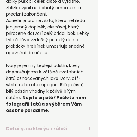
dálky působí celek čistě a výrazně,
zblízka vynikne bohatý ornament a
precizní zakončení.
Aurielle je pro nevěstu, která nehledá
jen jemný doplněk, ale závoj, který
přirozeně dotvoří celý bridal look. Lehký
tyl zůstává vzdušný po celý den a
praktický hřebínek umožňuje snadné
upevnění do účesu.
Ivory je jemný teplejší odstín, který
doporučujeme k většině svatebních
šatů označovaných jako ivory, off-
white nebo champagne. Bílá je čistě
bílý odstín vhodný k zářivě bílým
šatům.
Nejste si jistá? Pošlete nám
fotografii šatů a s výběrem Vám
osobně poradíme.
Detaily, na kterých záleží