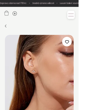
Doprava zdarma nad 1700 Kč     •     Snadná výměna velikosti     •     Luxusní balení součástí každé objednávky     •     Ručn