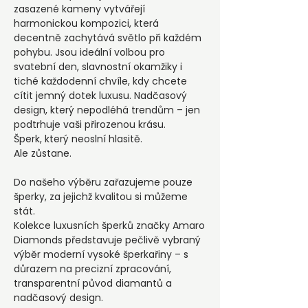
zasazené kameny vytvářejí
harmonickou kompozici, která
decentně zachytává světlo při každém
pohybu. Jsou ideální volbou pro
svatební den, slavnostní okamžiky i
tiché každodenní chvíle, kdy chcete
cítit jemný dotek luxusu. Nadčasový
design, který nepodléhá trendům – jen
podtrhuje vaši přirozenou krásu.
Šperk, který neoslní hlasitě.
Ale zůstane.
Do našeho výběru zařazujeme pouze
šperky, za jejichž kvalitou si můžeme
stát.
Kolekce luxusních šperků značky Amaro
Diamonds představuje pečlivě vybraný
výběr moderní vysoké šperkařiny – s
důrazem na precizní zpracování,
transparentní původ diamantů a
nadčasový design.