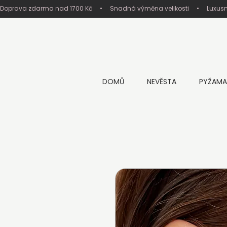
Doprava zdarma nad 1700 Kč     •     Snadná výměna velikosti     •     Luxus
DOMŮ
NEVĚSTA
PYŽAMA