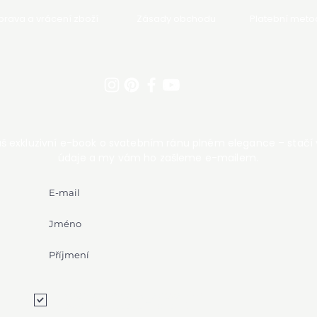
rava a vrácení zboží
Zásady obchodu
Platební meto
áš exkluzivní e-book o svatebním ránu plném elegance – stačí 
údaje a my vám ho zašleme e-mailem.
Souhlasím se zpracováním
osobních údajů
Zobrazit