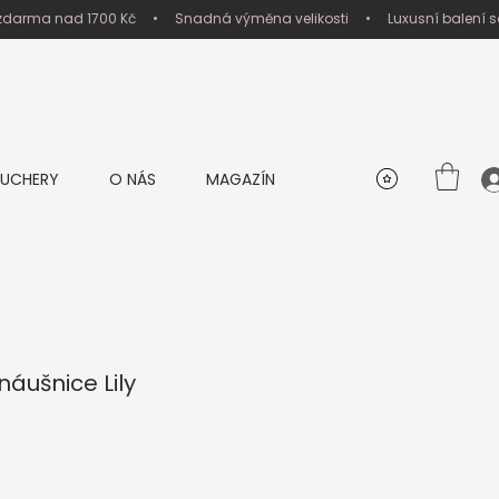
UCHERY
O NÁS
MAGAZÍN
áušnice Lily
na