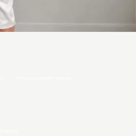
dy
Průvodce výběrem velikosti
í vyplnit