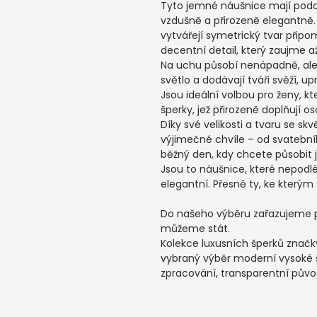
Tyto jemné náušnice mají podo
vzdušně a přirozeně elegantně
vytvářejí symetrický tvar připom
decentní detail, který zaujme až
Na uchu působí nenápadně, ale
světlo a dodávají tváři svěží, 
Jsou ideální volbou pro ženy, kte
šperky, jež přirozeně doplňují o
Díky své velikosti a tvaru se sk
výjimečné chvíle – od svatebníh
běžný den, kdy chcete působit
Jsou to náušnice, které nepodl
elegantní. Přesně ty, ke kterým
Do našeho výběru zařazujeme pou
můžeme stát.
Kolekce luxusních šperků znač
vybraný výběr moderní vysoké š
zpracování, transparentní pův