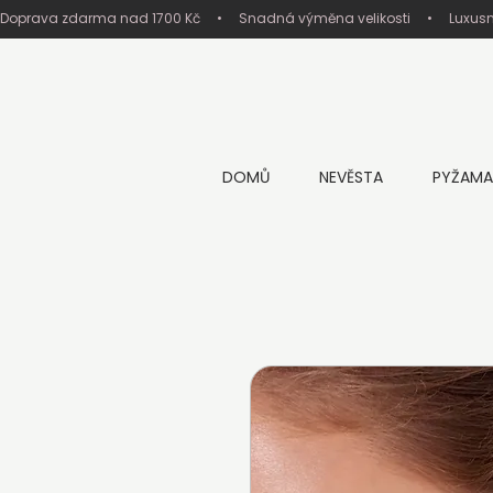
Doprava zdarma nad 1700 Kč     •     Snadná výměna velikosti     •     Luxus
DOMŮ
NEVĚSTA
PYŽAMA