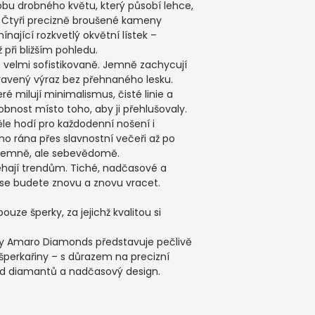
specifikací
bu drobného květu, který působí lehce,
▪️počet diamantů: 
▪️ obvyklá doba ode
. Čtyři precizně broušené kameny
▪️ možnost individ
ínající rozkvetlý okvětní lístek –
dřívějšího doručení
 při bližším pohledu.
▪️každý kousek je p
 velmi sofistikovaně. Jemně zachycují
dárkové krabičky, 
upravený výraz bez přehnaného lesku.
darování. První doj
ré milují minimalismus, čisté linie a
jako samotný produ
sobnost místo toho, aby ji přehlušovaly.
věle hodí pro každodenní nošení i
o rána přes slavnostní večeři až po
 jemně, ale sebevědomě.
éhají trendům. Tiché, nadčasové a
 se budete znovu a znovu vracet.
ze šperky, za jejichž kvalitou si
ky Amaro Diamonds představuje pečlivě
perkařiny – s důrazem na precizní
od diamantů a nadčasový design.