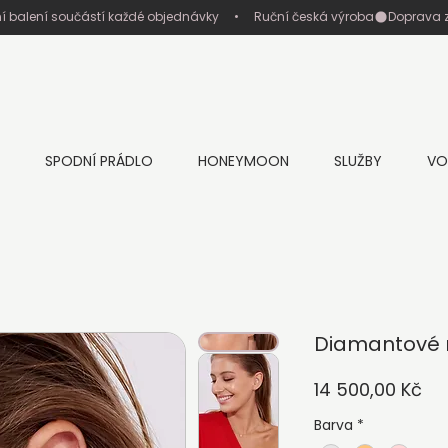
ní balení součástí každé objednávky     •     Ruční česká výroba
SPODNÍ PRÁDLO
HONEYMOON
SLUŽBY
VO
Diamantové n
Ce
14 500,00 Kč
Barva
*