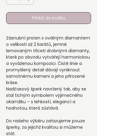
Přidat do košíku
Zásnubní prsten s oválným diamantem
o velikosti až 2 karátů, jemně
lemovaným třiceti drobnými diamanty,
které po obvodu vytvářejí harmonickou
a vyváženou kompozici. Čisté linie a
promyšlený detail dávají vyniknout
samotnému kameni a jeho přirozené
kráse.
Nadčasový šperk navržený tak, aby se
stal tichým symbolem výjimečného
okamžiku – s lehkostí, elegancí a
hodnotou, která zůstává.
Do našeho výběru zařazujeme pouze
šperky, za jejichž kvalitou si můžeme
stát.