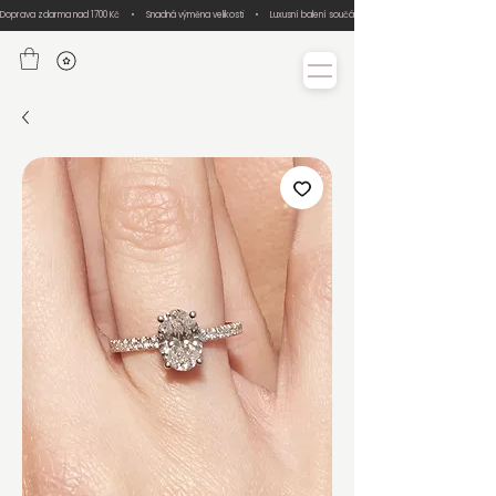
Doprava zdarma nad 1700 Kč     •     Snadná výměna velikosti     •     Luxusní balení součástí každé objednávky     •     Ručn