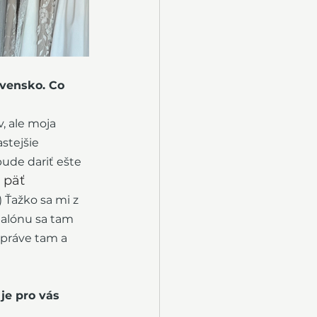
ovensko. Co 
, ale moja 
stejšie 
bude dariť ešte 
 päť 
) Ťažko sa mi z 
Salónu sa tam 
 práve tam a 
je pro vás 