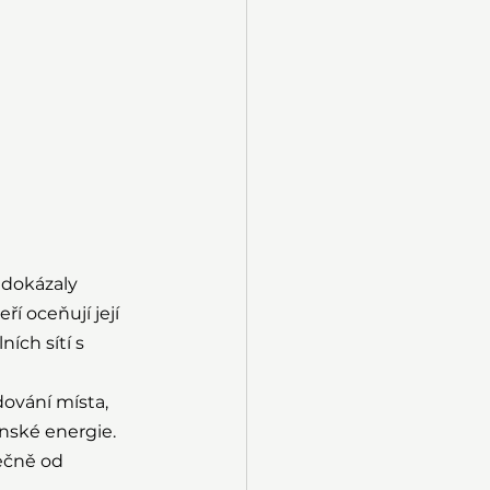
 dokázaly 
ří oceňují její 
ích sítí s 
ování místa, 
nské energie. 
ečně od 