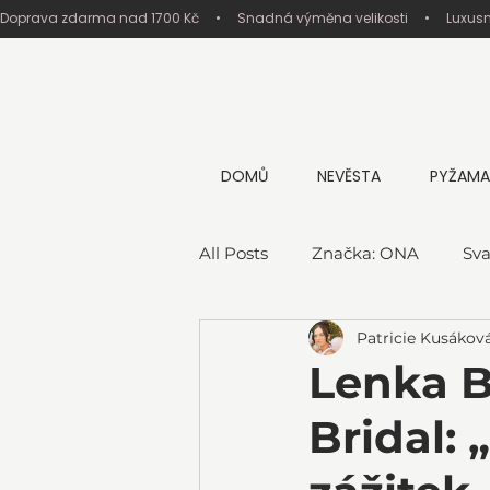
Doprava zdarma nad 1700 Kč     •     Snadná výměna velikosti     •     Luxus
DOMŮ
NEVĚSTA
PYŽAMA
All Posts
Značka: ONA
Sva
Patricie Kusákov
Lenka B
Bridal: 