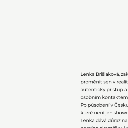
Lenka Brišiaková, zak
proměnit sen v realitu
autentický přístup a e
osobním kontaktem nev
Po působení v Česku 
které není jen showr
Lenka dává důraz na 