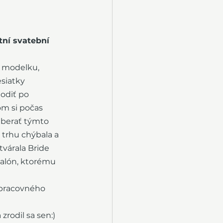
tní svatební 
a modelku, 
siatky 
odiť po 
om si počas 
uberať týmto 
trhu chýbala a 
várala Bride 
salón, ktorému 
 pracovného 
rodil sa sen:) 