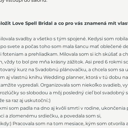
y vstoupí do salonu.
ložit Love Spell Bridal a co pro vás znamená mít vlas
ovala svadby a všetko s tým spojené. Kedysi som robil
 po svete a počas toho som mala šancu mať oblečené de
i foteniam a prehliadkam. Milovala som si ich skúšať a ch
 vždy to bol pre mňa krásny zážitok. Asi pred 6 rokmi s
ditovaný kurz na Svadobnú plánovačku, a chcela som sa 
m aj vlastnú knihu Wedding planner, ktorá v tú dobu na 
kamžite vypredali. Organizovala som niekoľko svadieb, vyt
rozlúčky so slobodou a môj posledný cieľ bol svadobný 
e sa raz aj uskutoční.:)
mi som padla na dno aj kvôli smrti v rodine, ukončenia
ci a zlomenému srdiečku, a povedala som si, 
nikdy:) Pracovala som na tom mesiace, kým som otvorila a z