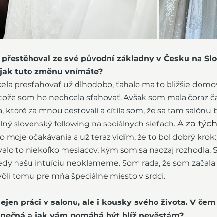
e přestěhoval ze své původní základny v Česku na Sl
 jak tuto změnu vnímáte?
la presťahovať už dlhodobo, ťahalo ma to bližšie domov
etože som ho nechcela sťahovať. Avšak som mala čoraz ča
 ktoré za mnou cestovali a cítila som, že sa tam salónu 
A za tých
lný slovenský following na sociálnych sieťach. 
lo moje očakávania a už teraz vidím, že to bol dobrý krok:
valo to niekoľko mesiacov, kým som sa naozaj rozhodla. 
ekedy našu intuíciu neoklameme. Som rada, že som začala
ôli tomu pre mňa špeciálne miesto v srdci. 
ejen práci v salonu, ale i kousky svého života. V čem 
dinečná a jak vám pomáhá být blíž nevěstám?