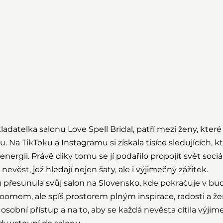
ladatelka salonu Love Spell Bridal, patří mezi ženy, které
. Na TikToku a Instagramu si získala tisíce sledujících, kte
nergii. Právě díky tomu se jí podařilo propojit svět sociáln
ěst, jež hledají nejen šaty, ale i výjimečný zážitek.
přesunula svůj salon na Slovensko, kde pokračuje v bud
oomem, ale spíš prostorem plným inspirace, radosti a že
osobní přístup a na to, aby se každá nevěsta cítila výjim