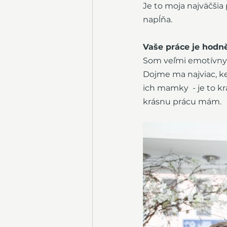
Je to moja najväčšia
napĺňa. 
Vaše práce je hodn
Som veľmi emotívny 
Dojme ma najviac, ked
ich mamky  - je to 
krásnu prácu mám.