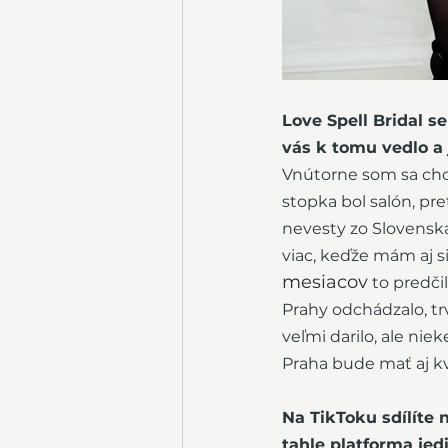
Love Spell Bridal s
vás k tomu vedlo a
Vnútorne som sa chce
stopka bol salón, pr
nevesty zo Slovenska,
viac, keďže mám aj si
mesiacov
 to predči
Prahy odchádzalo, tr
veľmi darilo, ale ni
Praha bude mať aj kv
Na TikToku sdílíte n
tahle platforma je