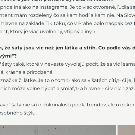
ríde iná ako na Instagrame. Je to viac otvorené, ľudia sa
kontent mám rozdelený čo sa kam hodí a kam nie. Na Sl
y hlavne na základe Tik toku, čo v Prahe bolo naopak cez 
t, ktorý je viac uvoľnený, vtipný a iný.:)
 že šaty jsou víc než jen látka a střih. Co podle vás d
vými"?
 šaty také, ktoré v neveste vyvolajú pocit, že sa vidí sa
, krásna a prirodzená.
 značke či látke. Je to o tom:✨ ako sa v šatách cíti,✨ či jej l
nich môže voľne hýbať a smiať,✨ a hlavne – či v nich zažia
ravé" šaty nie sú o dokonalosti podľa trendov, ale o doko
osobného štýlu.