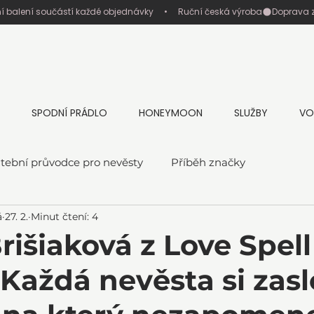
ní balení součástí každé objednávky     •     Ruční česká výroba
SPODNÍ PRÁDLO
HONEYMOON
SLUŽBY
VO
tební průvodce pro nevěsty
Příběh značky
á
27. 2.
Minut čtení: 4
rišiaková z Love Spell
„Každá nevěsta si zasl