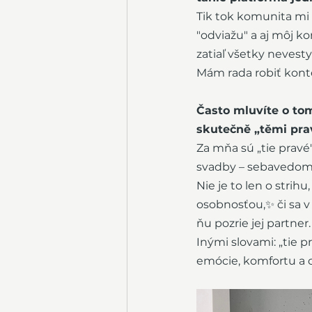
Tik tok komunita mi p
"odviažu" a aj môj 
zatiaľ všetky nevest
Mám rada robiť konten
Často mluvíte o tom,
skutečně „těmi pra
Za mňa sú „tie pravé"
svadby – sebavedomá
Nie je to len o strihu,
osobnosťou,✨ či sa v 
ňu pozrie jej partner.
Inými slovami: „tie p
emócie, komfortu a 