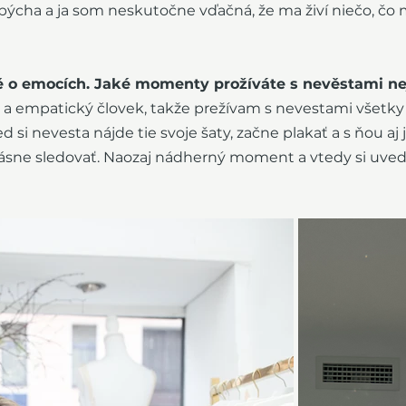
 pýcha a ja som neskutočne vďačná, že ma živí niečo, čo 
ě o emocích. Jaké momenty prožíváte s nevěstami nej
a empatický človek, takže prežívam s nevestami všetky
 si nevesta nájde tie svoje šaty, začne plakať a s ňou aj 
krásne sledovať. Naozaj nádherný moment a vtedy si uve