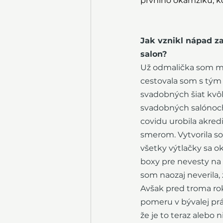
prvního okamžiku, kd
Jak vznikl nápad za
salon?
Už odmalička som mil
cestovala som s tým
svadobných šiat kvôl
svadobných salónoch,
covidu urobila akre
smerom. Vytvorila so
všetky výtlačky sa o
boxy pre nevesty na 
som naozaj neverila, ž
Avšak pred troma rok
pomeru v bývalej prá
že je to teraz alebo 