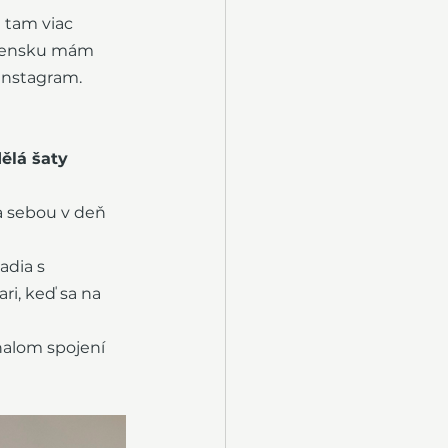
 tam viac 
ovensku mám 
Instagram. 
ělá šaty 
ma sebou v deň 
adia s 
ri, keď sa na 
nalom spojení 