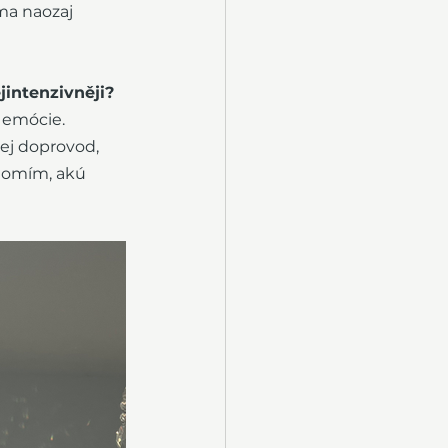
ma naozaj 
intenzivněji?
 emócie. 
jej doprovod, 
domím, akú 