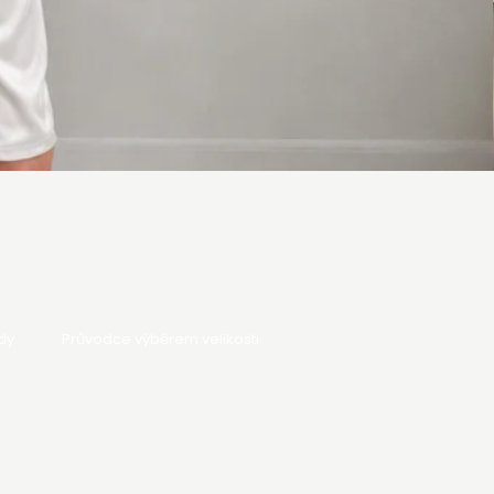
dy
Průvodce výběrem velikosti