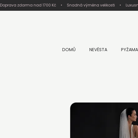
Doprava zdarma nad 1700 Kč     •     Snadná výměna velikosti     •     Luxus
DOMŮ
NEVĚSTA
PYŽAMA