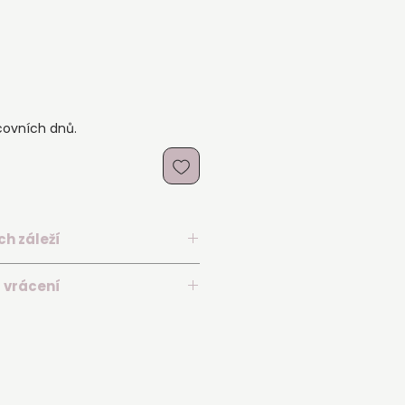
covních dnů.
ch záleží
00 cm, šířka 160 cm
 vrácení
l, 100 % polyester
ajka vedená po obvodu závoje
 do 2 pracovních dnů od přijetí
vrstvý závoj
cký hřebínek pro snadné vložení
j dříve? Kontaktujte nás — rádi
ální možnosti.
ku:
jemné řasení
me do luxusní magnetické