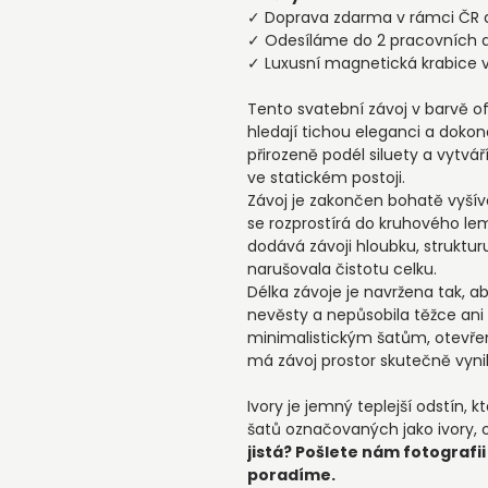
✓ Doprava zdarma v rámci ČR 
✓ Odesíláme do 2 pracovních 
✓ Luxusní magnetická krabice 
Tento svatební závoj v barvě of
hledají tichou eleganci a dokon
přirozeně podél siluety a vytvář
ve statickém postoji.
Závoj je zakončen bohatě vyšív
se rozprostírá do kruhového le
dodává závoji hloubku, struktur
narušovala čistotu celku.
Délka závoje je navržena tak, 
nevěsty a nepůsobila těžce ani 
minimalistickým šatům, otevře
má závoj prostor skutečně vyni
Ivory je jemný teplejší odstín,
šatů označovaných jako ivory
jistá? Pošlete nám fotograf
poradíme.