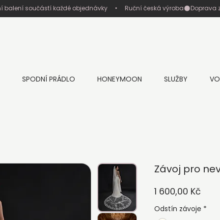
ní balení součástí každé objednávky     •     Ruční česká výroba
SPODNÍ PRÁDLO
HONEYMOON
SLUŽBY
VO
Závoj pro nev
Cen
1 600,00 Kč
Odstín závoje
*