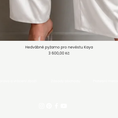
Hedvábné pyžamo pro nevěstu Kaya
Rychlý náhled
Cena
3 600,00 Kč
rava a vrácení zboží
Zásady obchodu
Platební meto