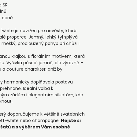
Odstín:
Odstín ivo
krabice Divinité, a
a SR
všem šatům označo
připravený jako dár
dnů
nebo champagne.
▪️ Po rozbalení dop
v ceně
aby se jemné přehyb
srovnání výraznějš
fwhite je navržen pro nevěsty, které
z dostatečné vzdále
alé proporce. Jemný, lehký tyl splývá
přímo.
í měkký, prodloužený pohyb při chůzi i
▪️Závoj lze vrátit d
našimi podmínkami
anou krajkou s florálním motivem, která
mu. Výšivka působí jemně, ale výrazně –
u a couture charakter, aniž by
aby harmonicky doplňovala postavu
přehnaně. Ideální volba k
ným zádům i elegantním siluetám, kde
knout.
 který doporučujeme k většině svatebních
, off-white nebo champagne.
Nejste si
ii šatů a s výběrem Vám osobně