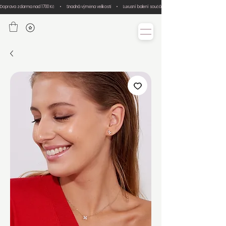
Doprava zdarma nad 1700 Kč     •     Snadná výměna velikosti     •     Luxusní balení součástí každé objednávky     •     Ručn