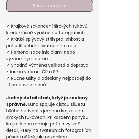
Přidat do košíku
✓ Krajkové zakončení širokých rukávů,
které krásně vynikne na fotografiích
✓ Krátký splývavý střih pro lehkost a
pohodlí během svatebního rána
✓ Personalizace iniciálami nebo
významným datem
✓ Snadná výměna velikosti a doprava
zdarma v rámci ČR a SR
✓ Ručně ušitý a odeslaný nejpozději do
10 pracovních dnů
Jediný detail stačí, když je zvolený
správně.
Luna spojuje čistou siluetu
bílého hedvábí s jemnou krajkou na
širokých rukávech. Při každém pohybu
krajka lehce rámuje paže a vytváří
detail, který na svatebních fotografiích
působí něžně, ale nezanikne.