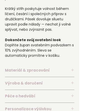
Krátký střih poskytuje volnost během
líčení, česání i společných příprav s
družičkami. Pásek dovoluje siluetu
upravit podle nálady — nechat ji volně
splývat, nebo zvýraznit pas.
Dokončete svůj svatební look
Doplňte župan svatebním podvazkem s
10% zvýhodněním. Sleva se
automaticky promítne v košíku.
Materiál & zpracování
▪️ Exkluzivní bílé hedvábí s jemným
Výroba & doručení
saténovým leskem
▪️ Široké rukávy zakončené jemnou
Každý župan Divinité vzniká individuálně
krajkou
Péče o hedvábí
podle zvolené velikosti a personalizace.
▪️ Krátký, lehký a přirozeně splývavý střih
▪️ Obvyklé odeslání do 6 pracovních dnů
▪️ Jemné ruční praní nebo šetrný
▪️ Pásek pro individuální úpravu siluety
▪️ Nejpozdější odeslání do 10 pracovních
Personalizace výšivkou
program do 30 °C
▪️ Precizní ruční zpracování v českém