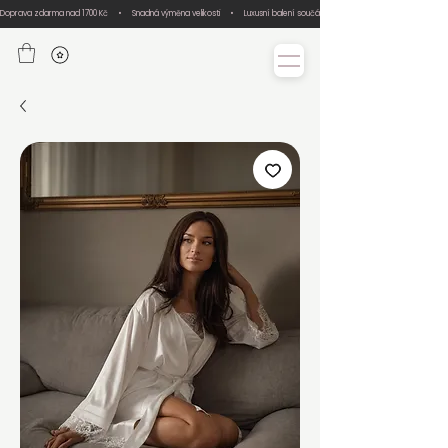
Doprava zdarma nad 1700 Kč     •     Snadná výměna velikosti     •     Luxusní balení součástí každé objednávky     •     Ručn