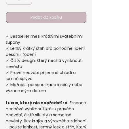
Přidat do košíku
✓ Bestseller mezi krátkými svatebními
župany
✓ Lehký krátký střih pro pohodlné líčení,
česání i focení
✓ Čistý design, který nechá vyniknout
nevěstu
✓ Pravé hedvábí příjemně chladí a
jemně splývá
✓ Možnost personalizace iniciály nebo
významným datem
Luxus, který nic nepředstírá.
Essence
nechává vyniknout krásu pravého
hedvábí, čisté siluety a samotné
nevěsty. Bez krajky a výrazného zdobení
– pouze lehkost, jemný lesk a střih, který