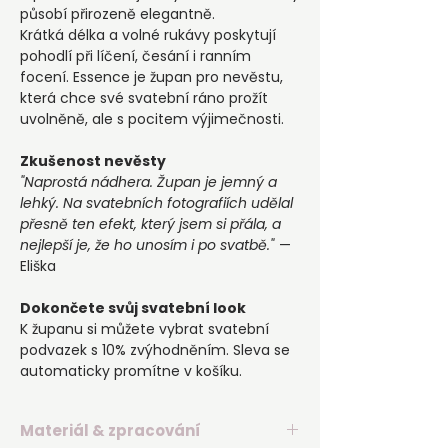
působí přirozeně elegantně.
Krátká délka a volné rukávy poskytují
pohodlí při líčení, česání i ranním
focení. Essence je župan pro nevěstu,
která chce své svatební ráno prožít
uvolněně, ale s pocitem výjimečnosti.
Zkušenost nevěsty
"Naprostá nádhera. Župan je jemný a
lehký. Na svatebních fotografiích udělal
přesně ten efekt, který jsem si přála, a
nejlepší je, že ho unosím i po svatbě."
—
Eliška
Dokončete svůj svatební look
K županu si můžete vybrat svatební
podvazek s 10% zvýhodněním. Sleva se
automaticky promítne v košíku.
Materiál & zpracování