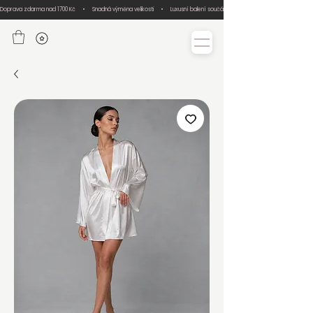
Doprava zdarma nad 1700 Kč     •     Snadná výměna velikosti     •     Luxusní balení součástí každé objednávky     •     Ručn