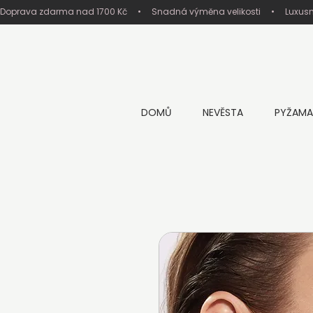
Doprava zdarma nad 1700 Kč     •     Snadná výměna velikosti     •     Luxus
DOMŮ
NEVĚSTA
PYŽAMA