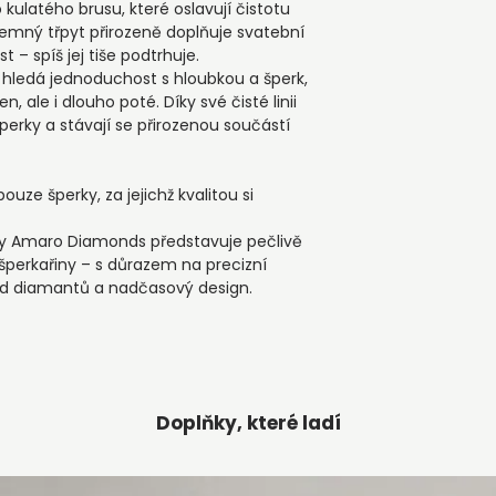
kompromisů v estet
kulatého brusu, které oslavují čistotu
osobní komunikaci.
▪️materiál: 18K (750
emný třpyt přirozeně doplňuje svatební
Co můžete očeká
▪️brus diamantu: ku
 – spíš jej tiše podtrhuje.
▪️ výroba na zákla
▪️hmotnost diamant
á hledá jednoduchost s hloubkou a šperk,
specifikací
▪️počet diamantů: 
n, ale i dlouho poté. Díky své čisté linii
▪️ obvyklá doba ode
perky a stávají se přirozenou součástí
▪️ možnost individ
dřívějšího doručení
▪️každý kousek je p
ze šperky, za jejichž kvalitou si
dárkové krabičky, 
darování. První doj
ky Amaro Diamonds představuje pečlivě
jako samotný produ
perkařiny – s důrazem na precizní
od diamantů a nadčasový design.
Doplňky, které ladí