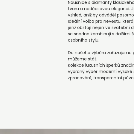
Náušnice s diamanty klasického 
tvaru a nadčasovou eleganci. J
vzhled, aniž by odváděl pozornost
Ideální volba pro nevěstu, kter
jenž obstojí nejen ve svatební de
se snadno kombinují s dalšími š
osobního stylu.
Do našeho výběru zařazujeme pou
můžeme stát.
Kolekce luxusních šperků znač
vybraný výběr moderní vysoké š
zpracování, transparentní pův