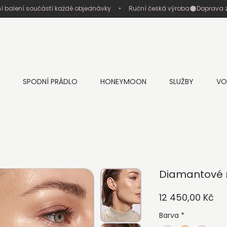
ní balení součástí každé objednávky     •     Ruční česká výroba
SPODNÍ PRÁDLO
HONEYMOON
SLUŽBY
VO
Diamantové 
Ce
12 450,00 Kč
Barva
*