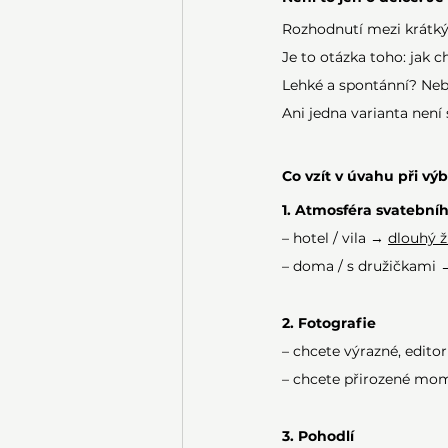
Rozhodnutí mezi krátký
Je to otázka toho: jak c
Lehké a spontánní? Neb
Ani jedna varianta není 
Co vzít v úvahu při vý
1. Atmosféra svatební
– hotel / vila → 
dlouhý 
– doma / s družičkami 
2. Fotografie
– chcete výrazné, edito
– chcete přirozené mo
3. Pohodlí