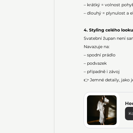
– krátký = volnost pohy
– dlouhý = plynulost a 
4. Styling celého look
Svatební župan není sa
Navazuje na:
– spodní prádlo
– podvazek
– případně i závoj
👉 Jemné detaily, jako j
He
K