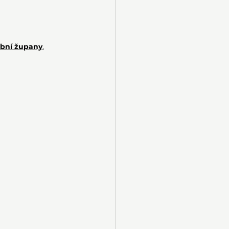
ební župany
.