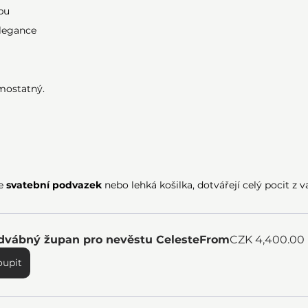
bu
elegance
u
mostatný.
e 
svatební podvazek
 nebo lehká košilka, dotvářejí celý pocit z 
dvábný župan pro nevěstu Celeste
From
CZK 4,400.00
oupit