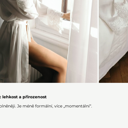
 lehkost a přirozenost
lněněji. Je méně formální, více „momentální“.