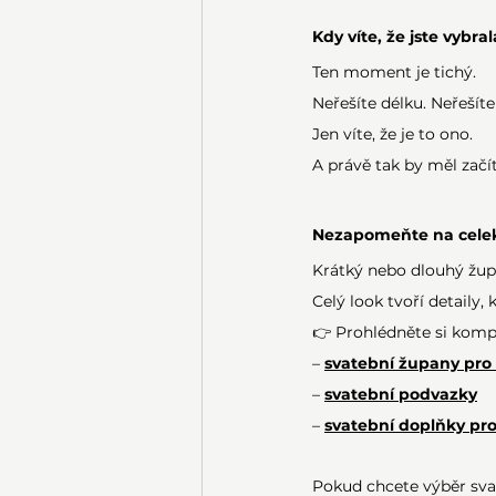
Kdy víte, že jste vybra
Ten moment je tichý.
Neřešíte délku. Neřešíte
Jen víte, že je to ono.
A právě tak by měl začí
Nezapomeňte na cele
Krátký nebo dlouhý župa
Celý look tvoří detaily,
👉 Prohlédněte si kompl
– 
svatební župany pro
– 
svatební podvazky
– 
svatební doplňky pro
Pokud chcete výběr sva