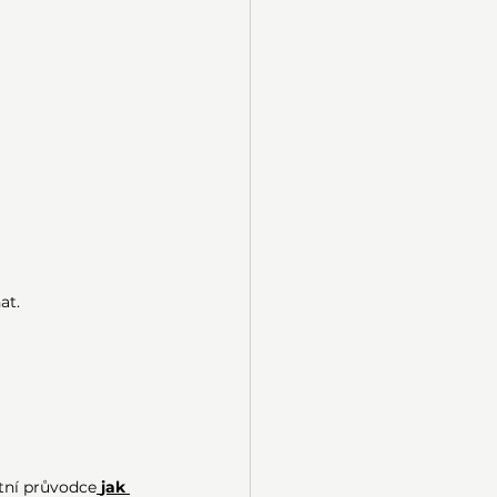
at.
tní průvodce
jak 