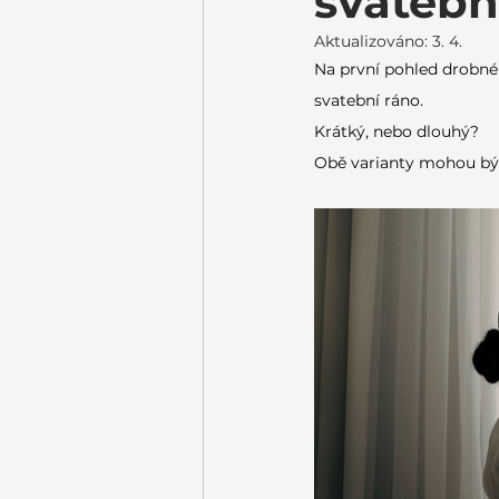
svatebn
Aktualizováno:
3. 4.
Na první pohled drobné r
svatební ráno.
Krátký, nebo dlouhý?
Obě varianty mohou být 