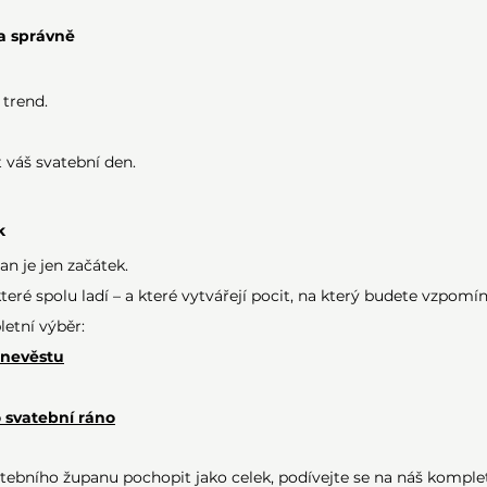
la správně
 trend.
t váš svatební den.
k
n je jen začátek.
 které spolu ladí – a které vytvářejí pocit, na který budete vzpomín
etní výběr:
 nevěstu
 svatební ráno
tebního županu pochopit jako celek, podívejte se na náš komple