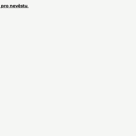
 pro nevěstu
.