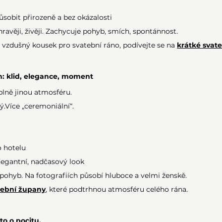
působit přirozeně a bez okázalosti
ravěji, živěji. Zachycuje pohyb, smích, spontánnost.
 vzdušný kousek pro svatební ráno, podívejte se na 
krátké svat
: klid, elegance, moment
plně jinou atmosféru.
ný.Více „ceremoniální“.
o hotelu
elegantní, nadčasový look
 pohyb. Na fotografiích působí hluboce a velmi ženskě.
tební župany
, které podtrhnou atmosféru celého rána.
to o pocitu.