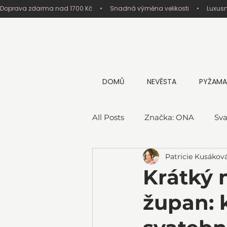
Doprava zdarma nad 1700 Kč     •     Snadná výměna velikosti     •     Luxus
DOMŮ
NEVĚSTA
PYŽAMA
All Posts
Značka: ONA
Sva
Patricie Kusákov
Krátký 
župan: k