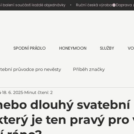
ní balení součástí každé objednávky     •     Ruční česká výroba
SPODNÍ PRÁDLO
HONEYMOON
SLUŽBY
VO
tební průvodce pro nevěsty
Příběh značky
á
18. 6. 2025
Minut čtení: 2
nebo dlouhý svatební
terý je ten pravý pro