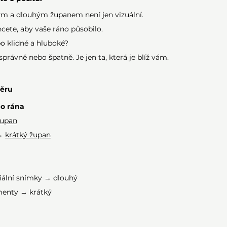
m a dlouhým županem není jen vizuální.
hcete, aby vaše ráno působilo.
o klidné a hluboké?
správně nebo špatně. Je jen ta, která je blíž vám.
běru
ho rána
župan
→ 
krátký župan
riální snímky → dlouhý
menty → krátký