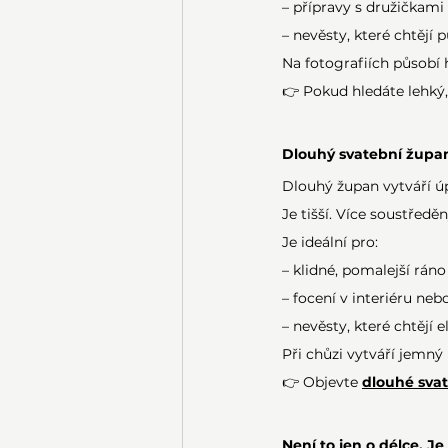
– přípravy s družičkami
– nevěsty, které chtějí 
Na fotografiích působí h
👉 Pokud hledáte lehký,
Dlouhý svatební župan
Dlouhý župan vytváří ú
Je tišší. Více soustředě
Je ideální pro:
– klidné, pomalejší ráno
– focení v interiéru neb
– nevěsty, které chtějí 
Při chůzi vytváří jemný
👉 Objevte 
dlouhé sva
Není to jen o délce. Je 