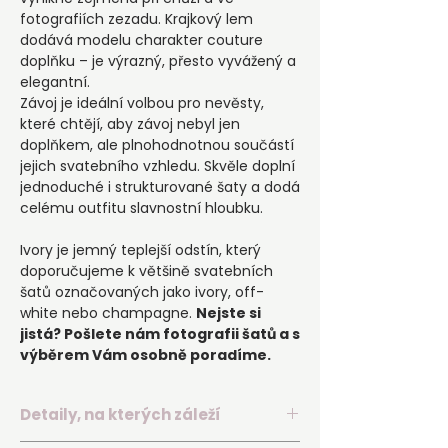
fotografiích zezadu. Krajkový lem
dodává modelu charakter couture
doplňku – je výrazný, přesto vyvážený a
elegantní.
Závoj je ideální volbou pro nevěsty,
které chtějí, aby závoj nebyl jen
doplňkem, ale plnohodnotnou součástí
jejich svatebního vzhledu. Skvěle doplní
jednoduché i strukturované šaty a dodá
celému outfitu slavnostní hloubku.
Ivory je jemný teplejší odstín, který
doporučujeme k většině svatebních
šatů označovaných jako ivory, off-
white nebo champagne.
Nejste si
jistá? Pošlete nám fotografii šatů a s
výběrem Vám osobně poradíme.
Detaily, na kterých záleží