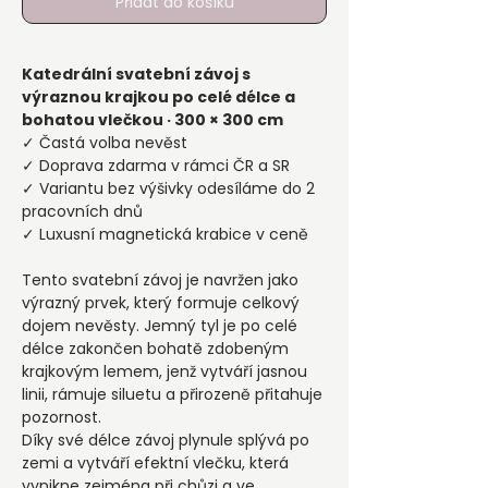
Přidat do košíku
Katedrální svatební závoj s
výraznou krajkou po celé délce a
bohatou vlečkou · 300 × 300 cm
✓ Častá volba nevěst
✓ Doprava zdarma v rámci ČR a SR
✓ Variantu bez výšivky odesíláme do 2
pracovních dnů
✓ Luxusní magnetická krabice v ceně
Tento svatební závoj je navržen jako
výrazný prvek, který formuje celkový
dojem nevěsty. Jemný tyl je po celé
délce zakončen bohatě zdobeným
krajkovým lemem, jenž vytváří jasnou
linii, rámuje siluetu a přirozeně přitahuje
pozornost.
Díky své délce závoj plynule splývá po
zemi a vytváří efektní vlečku, která
vynikne zejména při chůzi a ve