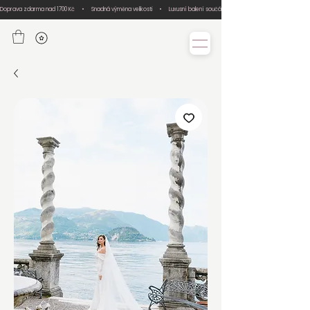
Doprava zdarma nad 1700 Kč     •     Snadná výměna velikosti     •     Luxusní balení součástí každé objednávky     •     Ručn