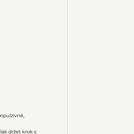
mpulzivně, 
lak držet krok s 