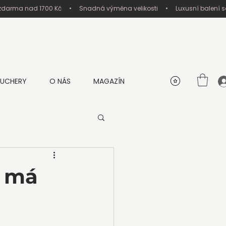
UCHERY
O NÁS
MAGAZÍN
á má