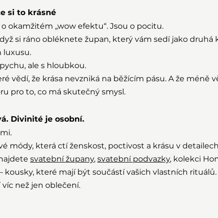
e si to krásné
 o okamžitém „wow efektu“. Jsou o pocitu.
 když si ráno obléknete župan, který vám sedí jako druhá k
 luxusu.
ychu, ale s hloubkou.
eré vědí, že krása nevzniká na běžícím pásu. A že méně vě
ru pro to, co má skutečný smysl.
. Divinité je osobní.
mi.
é módy, která ctí ženskost, poctivost a krásu v detailech
najdete 
svatební župany
, 
svatební podvazky
, kolekci Ho
 – kousky, které mají být součástí vašich vlastních rituálů.
 víc než jen oblečení.