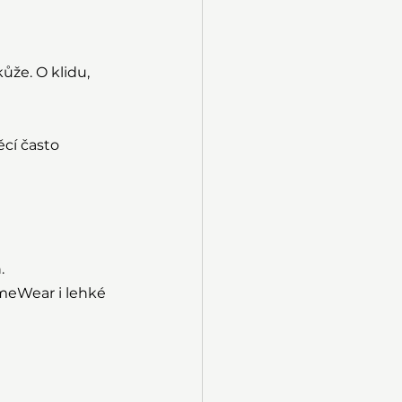
ůže. O klidu, 
cí často 
.
meWear i lehké 