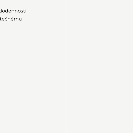
ždodennosti.
kutečnému 