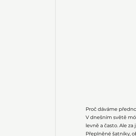
Proč dáváme předno
V dnešním světě módy
levně a často. Ale za
Přeplněné šatníky, ob