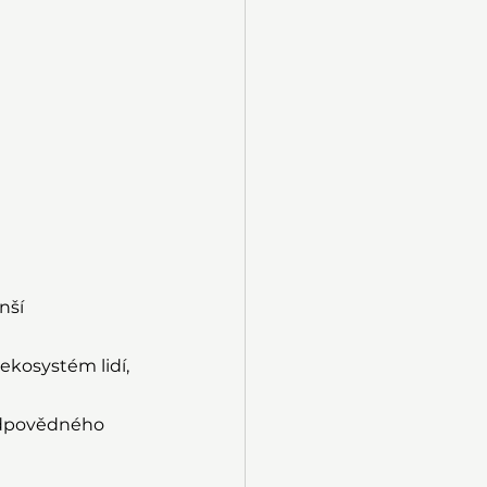
nší 
ekosystém lidí, 
odpovědného 