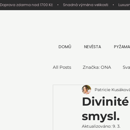
Doprava zdarma nad 1700 Kč     •     Snadná výměna velikosti     •     Luxus
DOMŮ
NEVĚSTA
PYŽAMA
All Posts
Značka: ONA
Sva
Patricie Kusákov
Divinit
smysl.
Aktualizováno:
9. 3.