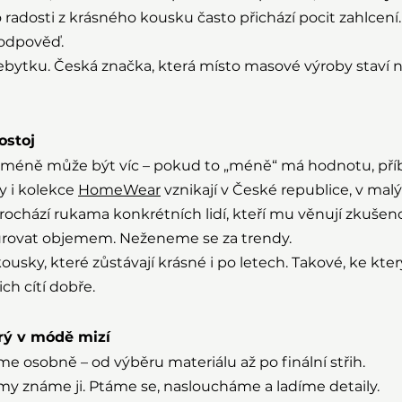
 radosti z krásného kousku často přichází pocit zahlcení.
 odpověď.
řebytku. Česká značka, která místo masové výroby staví n
ostoj
e méně může být víc – pokud to „méně“ má hodnotu, příb
 i kolekce 
HomeWear
 vznikají v České republice, v mal
rochází rukama konkrétních lidí, kteří mu věnují zkušenos
rovat objemem. Neženeme se za trendy.
usky, které zůstávají krásné i po letech. Takové, ke kte
ich cítí dobře.
erý v módě mizí
e osobně – od výběru materiálu až po finální střih.
my známe ji. Ptáme se, nasloucháme a ladíme detaily.