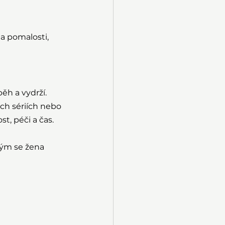
a pomalosti, 
ěh a vydrží.
ých sériích nebo 
t, péči a čas.
rým se žena 