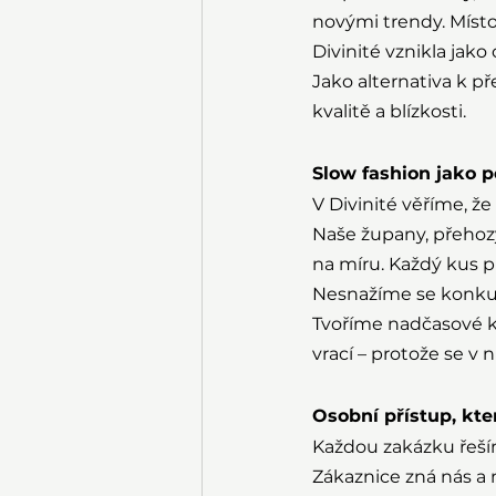
novými trendy. Místo
Divinité vznikla jako
Jako alternativa k p
kvalitě a blízkosti.
Slow fashion jako p
V Divinité věříme, ž
Naše župany, přehozy
na míru. Každý kus p
Nesnažíme se konku
Tvoříme nadčasové ko
vrací – protože se v n
Osobní přístup, kt
Každou zakázku řeším
Zákaznice zná nás a 