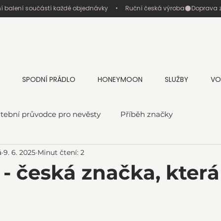
ní balení součástí každé objednávky     •     Ruční česká výroba
SPODNÍ PRÁDLO
HONEYMOON
SLUŽBY
VO
tební průvodce pro nevěsty
Příběh značky
á
9. 6. 2025
Minut čtení: 2
é - česká značka, kter