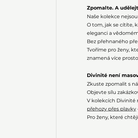
Zpomalte. A udělejt
Naše kolekce nejsou
O tom, jak se cítíte,
eleganci a vědomém
Bez přehnaného přep
Tvoříme pro ženy, kt
znamená více prosto
Divinité není masová
Zkuste zpomalit s ná
Objevte sílu zakázkov
V kolekcích Divinité 
přehozy přes plavky
Pro ženy, které chtějí