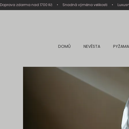
Doprava zdarma nad 1700 Kč     •     Snadná výměna velikosti     •     Luxus
DOMŮ
NEVĚSTA
PYŽAMA