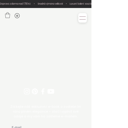
Doprava zdarma nad 1700 Kč     •     Snadná výměna velikosti     •     Luxusní balení součástí každé objednávky     •     Ručn
Získejte náš exkluzivní e-book o svatebním
ránu plném elegance – stačí vyplnit své
údaje a my vám ho zašleme e-mailem.