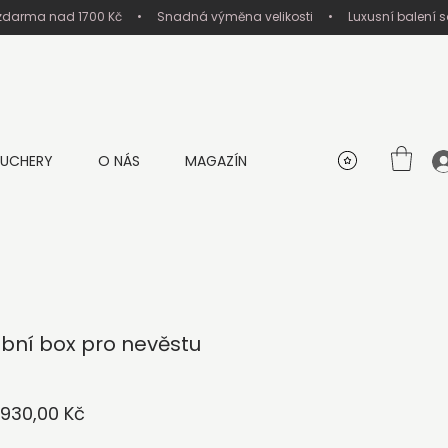
UCHERY
O NÁS
MAGAZÍN
ební box pro nevěstu
žná
Zvýhodněná
 930,00 Kč
na
cena