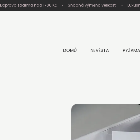
Doprava zdarma nad 1700 Kč     •     Snadná výměna velikosti     •     Luxus
DOMŮ
NEVĚSTA
PYŽAMA