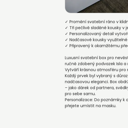
✓ Promění svatební ráno v klidn
✓ Tři pečlivě sladěné kousky v
✓ Personalizovaný detail vytvo
✓ Nadčasové kousky využitelné 
✓ Připravený k okamžitému před
Luxusní svatební box pro nevěst
ručně zdobený podvazek Isla a 
Vytváří krásnou atmosféru pro ra
Každý prvek byl vybraný s důra
nadčasovou eleganci. Box obdrží
– jako dárek od partnera, svědk
pro sebe samu.
Personalizace: Do poznámky k 
přejete umístit na masku.