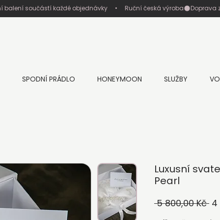
ní balení součástí každé objednávky     •     Ruční česká výroba
SPODNÍ PRÁDLO
HONEYMOON
SLUŽBY
VO
Luxusní svat
Pearl
Bě
 5 800,00 Kč 
4
ce