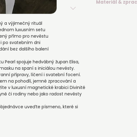
▪️ Elegantní kartičk
Materiál & zpra
objednávky, s resp
▪️ Luxusní magnetic
osobním preferencí
Župan Elisa:
Co můžete očekáv
▪️ Prémiové hedvá
▪️ Výrobu podle zvo
ý a výjimečný rituál
splývavým vzhled
▪️ Obvyklé odeslání
 jednom luxusním setu
▪️ Lehký, hebký a p
do 10 pracovních 
řený přímo pro nevěstu
▪️ Precizní ruční z
▪️ Možnost individu
i po svatebním dni
Divinité
dřívějšího doručení
ání bez dalšího balení
▪️ Složení: 70 % he
▪️ Pečlivé zabalení
Podvazek Isla:
Divinité
u Pearl spojuje hedvábný župan Elisa,
▪️ Saténová pruže
masku na spaní s iniciálou nevěsty.
▪️ Ruční zdobení kor
nní přípravy, líčení i svatební focení.
půlperlami
zem na pohodlí, jemné zpracování a
▪️ Nadčasová bílá s
te v luxusní magnetické krabici Divinité
▪️ Velikosti XS/S p
yně či rodiny nebo jako radost nevěsty
▪️ Velikosti M/L pr
▪️ Velikost XL pro 
objednávce uveďte písmeno, které si
▪️ Možnost individ