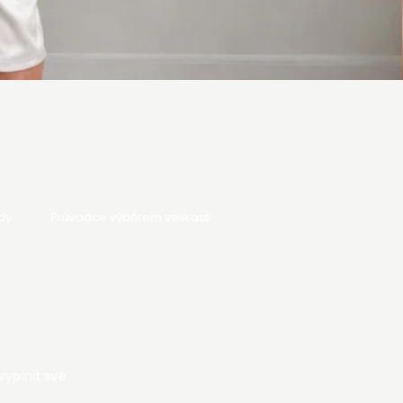
dy
Průvodce výběrem velikosti
vyplnit své