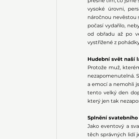
přesně tím, co jsme 
vysoké úrovni, pers
náročnou nevěstou s
počasí vydařilo, neb
od obřadu až po več
vystřižené z pohádky
Hudební svět naší 
Protože muž, kterém
nezapomenutelná. Sk
a emocí a nemohli js
tento velký den dop
který jen tak nezapo
Splnění svatebního
Jako eventový a sva
těch správných lidí j