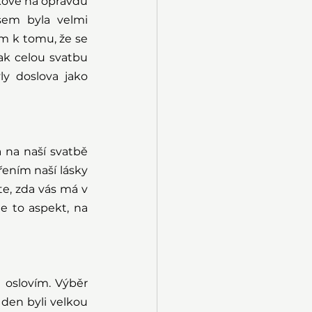
kově na opravdu 
sem byla velmi 
 k tomu, že se 
ak celou svatbu 
y doslova jako 
 na naší svatbě 
ním naší lásky 
e, zda vás má v 
 to aspekt, na 
oslovím. Výběr 
 den byli velkou 