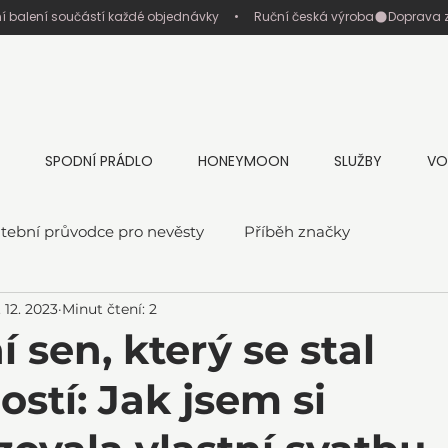
ní balení součástí každé objednávky     •     Ruční česká výroba
SPODNÍ PRÁDLO
HONEYMOON
SLUŽBY
VO
tební průvodce pro nevěsty
Příběh značky
. 12. 2023
Minut čtení: 2
 sen, který se stal
stí: Jak jsem si