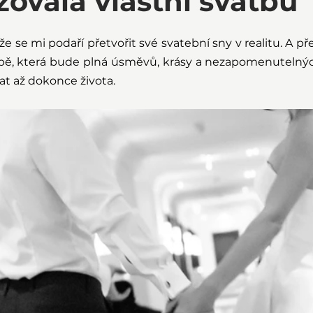
zovala vlastní svatbu
že se mi podaří přetvořit své svatební sny v realitu. A přes
tbě, která bude plná úsměvů, krásy a nezapomenutelnýc
t až dokonce života.