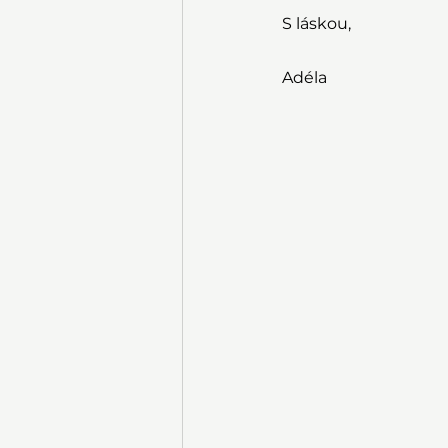
S láskou,
Adéla