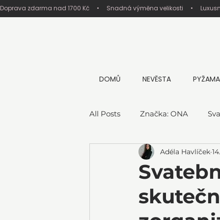
Doprava zdarma nad 1700 Kč     •     Snadná výměna velikosti     •     Luxus
DOMŮ
NEVĚSTA
PYŽAMA
All Posts
Značka: ONA
Sva
Adéla Havlíček
14
Svatební
skutečno