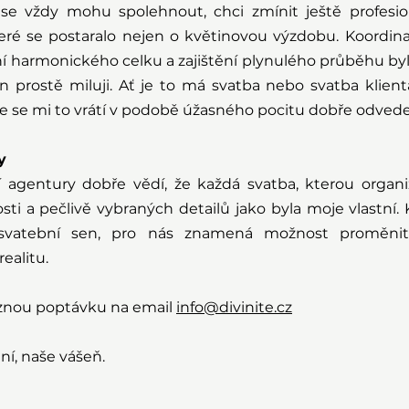
e vždy mohu spolehnout, chci zmínit ještě profesion
teré se postaralo nejen o květinovou výzdobu. Koordina
í harmonického celku a zajištění plynulého průběhu byl
in prostě miluji. Ať je to má svatba nebo svatba klient
že se mi to vrátí v podobě úžasného pocitu dobře odved
y
ní agentury dobře vědí, že každá svatba, kterou organi
sti a pečlivě vybraných detailů jako byla moje vlastní. 
svatební sen, pro nás znamená možnost proměnit 
ealitu.
znou poptávku na email 
info@divinite.cz
ní, naše vášeň.