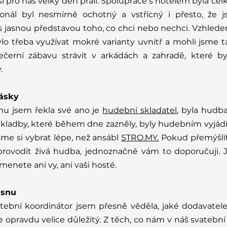
si pro náš velký den přáli. Spolupráce s hotelem byla cel
onál byl nesmírně ochotný a vstřícný i přesto, že j
 jasnou představou toho, co chci nebo nechci. Vzhledem
ylo třeba využívat mokré varianty uvnitř a mohli jsme t
erní zábavu strávit v arkádách a zahradě, které byl
.
lásky
u jsem řekla své ano je 
hudební skladatel
, byla hudba
ladby, které během dne zazněly, byly hudebním vyjádře
me si vybrat lépe, než ansábl 
STRO.MY.
 Pokud přemýšlít
rovodit živá hudba, jednoznačně vám to doporučuji. Je
menete ani vy, ani vaši hosté.
 snu
tební koordinátor jsem přesně věděla, jaké dodavatele 
e opravdu velice důležitý. Z těch, co nám v náš svatební