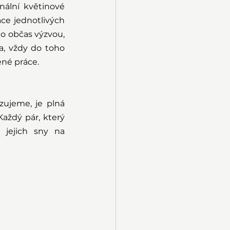
ální květinové 
ce jednotlivých 
o občas výzvou, 
a, vždy do toho 
ené práce.
zujeme, je plná 
Každý pár, který 
jejich sny na 