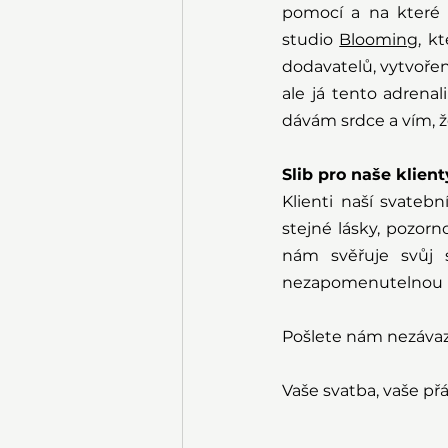
pomocí a na které s
studio 
Blooming
, k
dodavatelů, vytvořen
ale já tento adrenal
dávám srdce a vím, 
Slib pro naše klient
Klienti naší svateb
stejné lásky, pozorno
nám svěřuje svůj 
nezapomenutelnou r
Pošlete nám nezáva
Vaše svatba, vaše přá