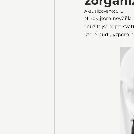
zorgani
Aktualizováno:
9. 3.
Nikdy jsem nevěřila, 
Toužila jsem po sva
které budu vzpomína