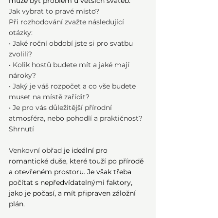
může být problém u větších svateb.
Jak vybrat to pravé místo?
Při rozhodování zvažte následující 
otázky:
• Jaké roční období jste si pro svatbu 
zvolili?
• Kolik hostů budete mít a jaké mají 
nároky?
• Jaký je váš rozpočet a co vše budete 
muset na místě zařídit?
• Je pro vás důležitější přírodní 
atmosféra, nebo pohodlí a praktičnost?
Shrnutí
Venkovní obřad
 je ideální pro 
romantické duše, které touží po přírodě 
a otevřeném prostoru. Je však třeba 
počítat s nepředvídatelnými faktory, 
jako je počasí, a mít připraven záložní 
plán.