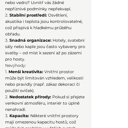
nebo vedro? Uvnitř vás žádné 
nepříznivé podmínky nepřekvapí.
2.
Stabilní prostředí:
 Osvětlení, 
akustika i teplota jsou kontrolovatelné, 
což přispívá k hladkému průběhu 
obřadu.
3.
Snadná organizace:
 Hotely, svatební 
sály nebo kaple jsou často vybaveny pro 
svatby – od míst k sezení až po zázemí 
pro hosty.
Nevýhody:
1.
Menší kreativita:
 Vnitřní prostor 
může být limitován vzhledem, velikostí 
nebo pravidly (např. zákaz dekorací či 
použití svíček).
2.
Nedostatek přírody:
 Pokud si přejete 
venkovní atmosféru, interiér to úplně 
nenahradí.
3.
Kapacita:
 Některé vnitřní prostory 
mají omezenou kapacitu hostů, což 