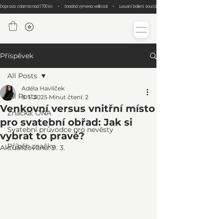
Doprava zdarma nad 1700 Kč     •     Snadná výměna velikosti     •     Luxusní balení součástí každé objednávky     •     Ručn
Příspěvek
All Posts
Adéla Havlíček
All Posts
8. 1. 2025
Minut čtení: 2
Venkovní versus vnitřní místo
Značka: ONA
pro svatební obřad: Jak si
Svatební průvodce pro nevěsty
vybrat to pravé?
Příběh značky
Aktualizováno:
9. 3.