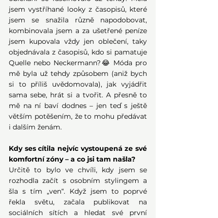
jsem vystříhané looky z časopisů, které 
jsem se snažila různě napodobovat, 
kombinovala jsem a za ušetřené peníze 
jsem kupovala vždy jen oblečení, taky 
objednávala z časopisů, kdo si pamatuje 
Quelle nebo Neckermann?😂 Móda pro 
mě byla už tehdy způsobem (aniž bych 
si to příliš uvědomovala), jak vyjádřit 
sama sebe, hrát si a tvořit. A přesně to 
mě na ní baví dodnes – jen teď s ještě 
větším potěšením, že to mohu předávat 
i dalším ženám. 
Kdy ses cítila nejvíc vystoupená ze své 
komfortní zóny – a co jsi tam našla?
Určitě to bylo ve chvíli, kdy jsem se 
rozhodla začít s osobním stylingem a 
šla s tím „ven“. Když jsem to poprvé 
řekla světu, začala publikovat na 
sociálních sítích a hledat své první 