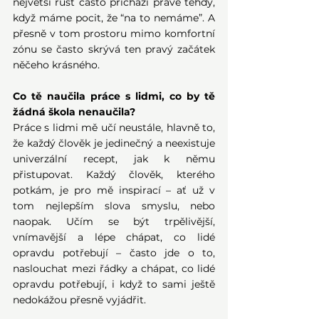
největší růst často přichází právě tehdy, 
když máme pocit, že “na to nemáme”. A 
přesně v tom prostoru mimo komfortní 
zónu se často skrývá ten pravý začátek 
něčeho krásného.
Co tě naučila práce s lidmi, co by tě 
žádná škola nenaučila?
Práce s lidmi mě učí neustále, hlavně to, 
že každý člověk je jedinečný a neexistuje 
univerzální recept, jak k němu 
přistupovat. Každý člověk, kterého 
potkám, je pro mě inspirací – ať už v 
tom nejlepším slova smyslu, nebo 
naopak. Učím se být trpělivější, 
vnímavější a lépe chápat, co lidé 
opravdu potřebují – často jde o to, 
naslouchat mezi řádky a chápat, co lidé 
opravdu potřebují, i když to sami ještě 
nedokážou přesně vyjádřit.