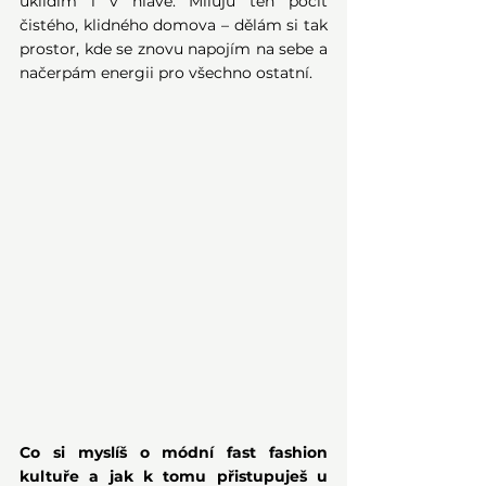
uklidím i v hlavě. Miluju ten pocit 
čistého, klidného domova – dělám si tak 
prostor, kde se znovu napojím na sebe a 
načerpám energii pro všechno ostatní.
Co si myslíš o módní fast fashion 
kultuře a jak k tomu přistupuješ u 