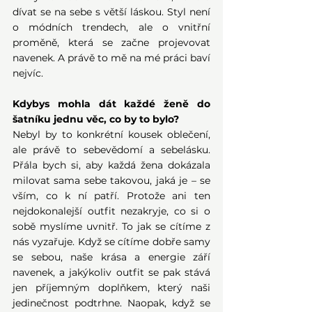
dívat se na sebe s větší láskou. Styl není 
o módních trendech, ale o vnitřní 
proměně, která se začne projevovat 
navenek. A právě to mě na mé práci baví 
nejvíc. 
Kdybys mohla dát každé ženě do 
šatníku jednu věc, co by to bylo?
Nebyl by to konkrétní kousek oblečení, 
ale právě to sebevědomí a sebelásku. 
Přála bych si, aby každá žena dokázala 
milovat sama sebe takovou, jaká je – se 
vším, co k ní patří. Protože ani ten 
nejdokonalejší outfit nezakryje, co si o 
sobě myslíme uvnitř. To jak se cítíme z 
nás vyzařuje. Když se cítíme dobře samy 
se sebou, naše krása a energie září 
navenek, a jakýkoliv outfit se pak stává 
jen příjemným doplňkem, který naši 
jedinečnost podtrhne. Naopak, když se 