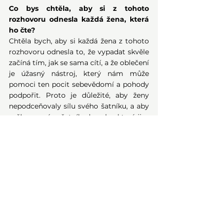
Co bys chtěla, aby si z tohoto 
rozhovoru odnesla každá žena, která 
ho čte?
Chtěla bych, aby si každá žena z tohoto 
rozhovoru odnesla to, že vypadat skvěle 
začíná tím, jak se sama cítí, a že oblečení 
je úžasný nástroj, který nám může 
pomoci ten pocit sebevědomí a pohody 
podpořit. Proto je důležité, aby ženy 
nepodceňovaly sílu svého šatníku, a aby 
měly ve svém šatníku kousky, které jim 
skutečně padnou a ve kterých se cítí 
skvěle.
Ráda bych také povzbudila ženy, aby se 
rozhlížely kolem sebe a sbíraly inspiraci 
pro svůj vysněný styl. A pokud si nejsou 
jisté, nebo tápou, aby se nestyděly 
vyhledat pomoc. Stejně jako si jdeme 
pro dokonalý účes ke kadeřníkovi, 
můžeme si dopřát profesionální 