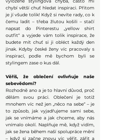
vyloženě stylingová chyba, často mi 
chybí větší chuť hledat inspiraci. Přitom 
je jí všude tolik! Když si nevíte rady, co k 
čemu ladit – třeba žlutou košili – stačí 
napsat do Pinterestu „yellow shirt 
outfit“ a vyjede vám tolik inspirace, že 
budete mít chuť si ji obléct každý den 
jinak. Kdyby české ženy víc pracovaly s 
inspirací, podle mě bychom byli se 
stylingem zase o kus dál.
Věříš, že oblečení ovlivňuje naše 
sebevědomí?
Rozhodně ano a je to hlavní důvod, proč 
dělám svou práci. Oblečení je totiž 
mnohem víc než jen „něco na sebe“ – je 
to způsob, jak vyjadřujeme sami sebe, 
jak se vnímáme a jak chceme, aby nás 
vnímalo okolí. Naplňuje mě, když vidím, 
jak se žena během naší spolupráce mění 
– když si začne znovu víc věřit, zářit a 