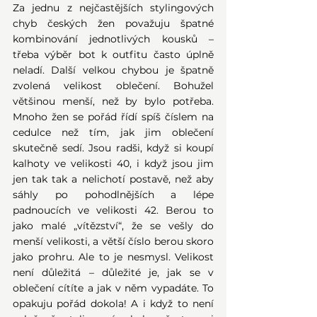
Za jednu z nejčastějších stylingových 
chyb českých žen považuju špatné 
kombinování jednotlivých kousků – 
třeba výběr bot k outfitu často úplně 
neladí. Další velkou chybou je špatně 
zvolená velikost oblečení. Bohužel 
většinou menší, než by bylo potřeba. 
Mnoho žen se pořád řídí spíš číslem na 
cedulce než tím, jak jim oblečení 
skutečně sedí. Jsou radši, když si koupí 
kalhoty ve velikosti 40, i když jsou jim 
jen tak tak a nelichotí postavě, než aby 
sáhly po pohodlnějších a lépe 
padnoucích ve velikosti 42. Berou to 
jako malé „vítězství“, že se vešly do 
menší velikosti, a větší číslo berou skoro 
jako prohru. Ale to je nesmysl. Velikost 
není důležitá – důležité je, jak se v 
oblečení cítíte a jak v něm vypadáte. To 
opakuju pořád dokola! A i když to není 