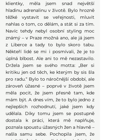
klientky, měla jsem snad největší 
hladinu adrenalinu v životě. Bylo hrozně 
těžké vystavit se veřejnosti, mluvit 
nahlas o tom, co dělám, a stát si za tím. 
Navíc tehdy nebyl osobní styling moc 
známý – v Praze možná ano, ale já jsem 
z Liberce a tady to bylo skoro tabu. 
Někteří lidé se mi i posmívali, že je to 
úplná blbost. Ale ani to mě nezastavilo. 
Držela jsem se svého motta: „Ber si 
kritiku jen od těch, ke kterým by sis šla 
pro radu.“ Bylo to náročnější období, ale 
zároveň úžasné – poprvé v životě jsem 
měla pocit, že jsem přesně tam, kde 
mám být. A dnes vím, že to bylo jedno z 
nejlepších rozhodnutí, jaké jsem kdy 
udělala. Díky tomu jsem se postupně 
dostala k práci, která mě naplňuje, 
poznala spoustu úžasných žen a hlavně – 
našla samu sebe. Pochopila jsem, že 