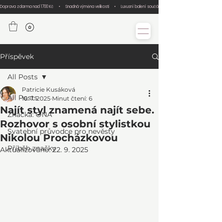
Doprava zdarma nad 1700 Kč     •     Snadná výměna velikosti     •     Luxusní balení součástí každé objednávky     •     Ručn
Příspěvek
All Posts
Patricie Kusáková
All Posts
16. 7. 2025
Minut čtení: 6
Najít styl znamená najít sebe.
Značka: ONA
Rozhovor s osobní stylistkou
Svatební průvodce pro nevěsty
Nikolou Procházkovou
Příběh značky
Aktualizováno:
22. 9. 2025