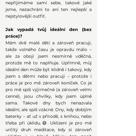
nepřijímáme sami sebe, takové jaké 
jsme, nezachrání to ani ten nejlepší a 
nejstylovější outfit. 
Jak vypadá tvůj ideální den (bez 
práce)?
Mám dvě malé děti a zároveň pracuji, 
takže volného času je opravdu málo – 
ale za obojí jsem nesmírně vděčná, 
protože mě to naplňuje. Upřímně, můj 
ideální den může být klidně i takový, kdy 
jsem s dětmi nebo pracuji – protože i 
práce je pro mě zároveň koníček.
 Co
 je 
pro mě spíš výjimečné (a zároveň velmi 
cenné), jsou chvilky, kdy jsem úplně 
sama. Takové dny bych nenazvala 
ideální, ale spíš vzácné. Dny, kdy dobíjím 
baterky – ať už v přírodě, s knihou, nebo 
třeba při úklidu.😄 Uklízení je pro mě 
určitý druh meditace, kdy si zároveň 