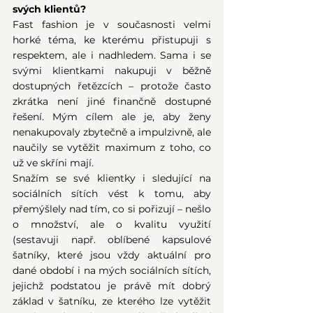
svých klientů?
Fast fashion je v současnosti velmi 
horké téma, ke kterému přistupuji s 
respektem, ale i nadhledem. Sama i se 
svými klientkami nakupuji v běžně 
dostupných řetězcích – protože často 
zkrátka není jiné finančně dostupné 
řešení. Mým cílem ale je, aby ženy 
nenakupovaly zbytečně a impulzivně, ale 
naučily se vytěžit maximum z toho, co 
už ve skříni mají.
Snažím se své klientky i sledující na 
sociálních sítích vést k tomu, aby 
přemýšlely nad tím, co si pořizují – nešlo 
o množství, ale o kvalitu využití 
(sestavuji např. oblíbené kapsulové 
šatníky, které jsou vždy aktuální pro 
dané období i na mých sociálních sítích, 
jejichž podstatou je právě mít dobrý 
základ v šatníku, ze kterého lze vytěžit 