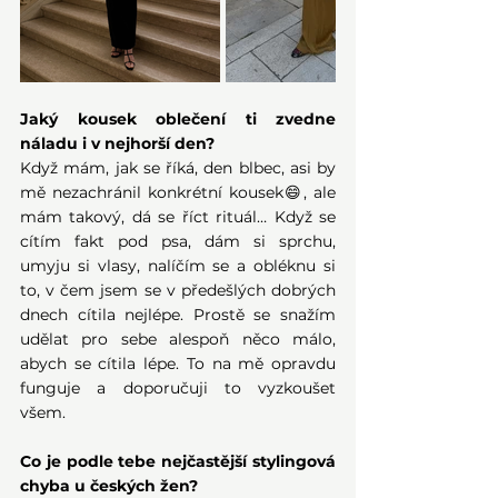
Jaký kousek oblečení ti zvedne 
náladu i v nejhorší den?
Když mám, jak se říká, den blbec, asi by 
mě nezachránil konkrétní kousek😄, ale 
mám takový, dá se říct rituál… Když se 
cítím fakt pod psa, dám si sprchu, 
umyju si vlasy, nalíčím se a obléknu si 
to, v čem jsem se v předešlých dobrých 
dnech cítila nejlépe. Prostě se snažím 
udělat pro sebe alespoň něco málo, 
abych se cítila lépe. To na mě opravdu 
funguje a doporučuji to vyzkoušet 
všem. 
Co je podle tebe nejčastější stylingová 
chyba u českých žen?