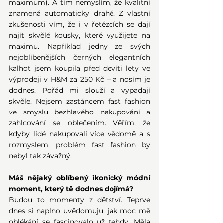
maximum). A tím nemyslím, že kvalitní 
znamená automaticky drahé. Z vlastní 
zkušenosti vím, že i v řetězcích se dají 
najít skvělé kousky, které využijete na 
maximu. Například jedny ze svých 
nejoblíbenějších černých elegantních 
kalhot jsem koupila před devíti lety ve 
výprodeji v H&M za 250 Kč – a nosím je 
dodnes. Pořád mi slouží a vypadají 
skvěle. Nejsem zastáncem fast fashion 
ve smyslu bezhlavého nakupování a 
zahlcování se oblečením. Věřím, že 
kdyby lidé nakupovali více vědomě a s 
rozmyslem, problém fast fashion by 
nebyl tak závažný.
Máš nějaký oblíbený ikonický módní 
moment, který tě dodnes dojímá? 
Budou to momenty z dětství. Teprve 
dnes si naplno uvědomuju, jak moc mě 
oblékání se fascinovalo už tehdy. Měla 