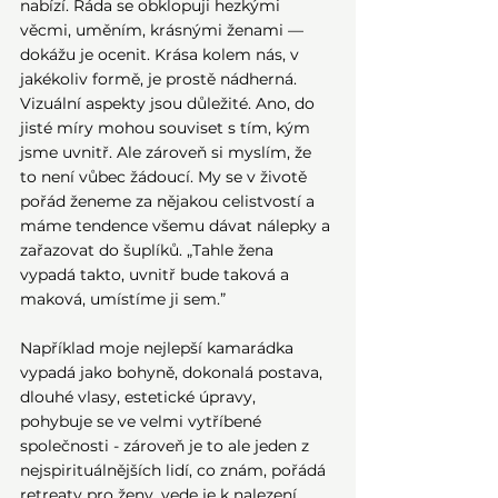
nabízí. Ráda se obklopuji hezkými 
věcmi, uměním, krásnými ženami — 
dokážu je ocenit. Krása kolem nás, v 
jakékoliv formě, je prostě nádherná.
Vizuální aspekty jsou důležité. Ano, do 
jisté míry mohou souviset s tím, kým 
jsme uvnitř. Ale zároveň si myslím, že 
to není vůbec žádoucí. My se v životě 
pořád ženeme za nějakou celistvostí a 
máme tendence všemu dávat nálepky a 
zařazovat do šuplíků. „Tahle žena 
vypadá takto, uvnitř bude taková a 
maková, umístíme ji sem.”
Například moje nejlepší kamarádka 
vypadá jako bohyně, dokonalá postava, 
dlouhé vlasy, estetické úpravy, 
pohybuje se ve velmi vytříbené 
společnosti - zároveň je to ale jeden z 
nejspirituálnějších lidí, co znám, pořádá 
retreaty pro ženy, vede je k nalezení 