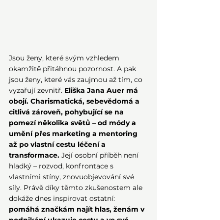
Jsou ženy, které svým vzhledem 
okamžitě přitáhnou pozornost. A pak 
jsou ženy, které vás zaujmou až tím, co 
vyzařují zevnitř. 
Eliška Jana Auer má 
obojí. Charismatická, sebevědomá a 
citlivá zároveň, pohybující se na 
pomezí několika světů – od módy a 
umění přes marketing a mentoring 
až po vlastní cestu léčení a 
transformace.
 Její osobní příběh není 
hladký – rozvod, konfrontace s 
vlastními stíny, znovuobjevování své 
síly. Právě díky těmto zkušenostem ale 
dokáže dnes inspirovat ostatní: 
pomáhá značkám najít hlas, ženám v 