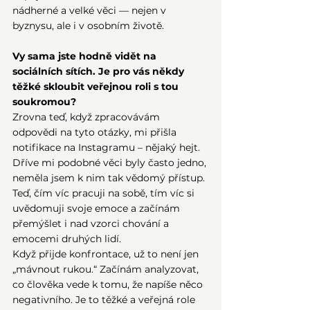
nádherné a velké věci — nejen v 
byznysu, ale i v osobním životě.
Vy sama jste hodně vidět na 
sociálních sítích. Je pro vás někdy 
těžké skloubit veřejnou roli s tou 
soukromou?
Zrovna teď, když zpracovávám 
odpovědi na tyto otázky, mi přišla 
notifikace na Instagramu – nějaký hejt. 
Dříve mi podobné věci byly často jedno, 
neměla jsem k nim tak vědomý přístup. 
Teď, čím víc pracuji na sobě, tím víc si 
uvědomuji svoje emoce a začínám 
přemýšlet i nad vzorci chování a 
emocemi druhých lidí.
Když přijde konfrontace, už to není jen 
„mávnout rukou.“ Začínám analyzovat, 
co člověka vede k tomu, že napíše něco 
negativního. Je to těžké a veřejná role 