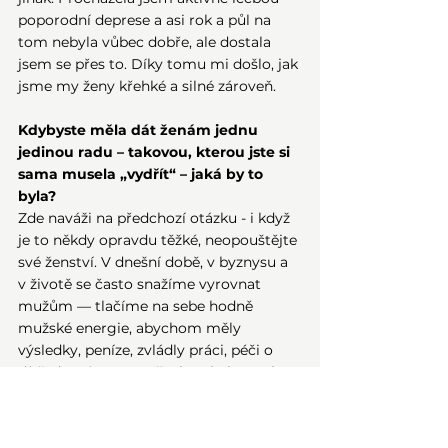
poporodní deprese a asi rok a půl na 
tom nebyla vůbec dobře, ale dostala 
jsem se přes to. Díky tomu mi došlo, jak 
jsme my ženy křehké a silné zároveň.
Kdybyste měla dát ženám jednu 
jedinou radu – takovou, kterou jste si 
sama musela „vydřít“ – jaká by to 
byla?
Zde naváži na předchozí otázku - i když 
je to někdy opravdu těžké, neopouštějte 
své ženství. V dnešní době, v byznysu a 
v životě se často snažíme vyrovnat 
mužům — tlačíme na sebe hodně 
mužské energie, abychom měly 
výsledky, peníze, zvládly práci, péči o 
dítě, domácnost a všechno kolem. Ale 
cesta není v tom dělat ještě víc jako 
muži. Ta síla a krása spočívají právě v 
naší ženské energii.