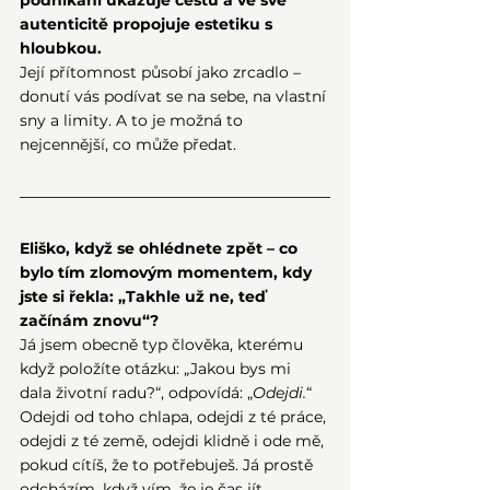
podnikání ukazuje cestu a ve své 
autenticitě propojuje estetiku s 
hloubkou.
Její přítomnost působí jako zrcadlo – 
donutí vás podívat se na sebe, na vlastní 
sny a limity. A to je možná to 
nejcennější, co může předat.
Eliško, když se ohlédnete zpět – co 
bylo tím zlomovým momentem, kdy 
jste si řekla: „Takhle už ne, teď 
začínám znovu“?
Já jsem obecně typ člověka, kterému 
když položíte otázku: „Jakou bys mi 
dala životní radu?“, odpovídá: „
Odejdi.
“
Odejdi od toho chlapa, odejdi z té práce, 
odejdi z té země, odejdi klidně i ode mě, 
pokud cítíš, že to potřebuješ. Já prostě 
odcházím, když vím, že je čas jít. 