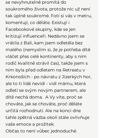
se nevyhnutelně promítá do 
soukromého života, protože nic už není 
tak úplně soukromé. Fotí si vás v metru, 
komentují, co děláte. Existují i 
Facebookové skupiny, kde se jen 
kritizují influenceři. Nedávno jsem se 
vrátila z Bali, kam jsem odletěla bez 
malého (nemyslím si, že je potřeba dítě 
vláčet přes celé kontinenty, aby s ním 
rodič kvalitně strávil čas), takže jsem s 
ním byla před odletem na Retreatu v 
Krkonoších - po návratu z Jizerkých hor, 
ale to ti lidé nevidí - vidí mámu, která 
odletí se svým novým partnerem, ale 
dítě nechá doma.  A Vy víte, proč se 
chováte, jak se chováte, proč děláte 
určitá rozhodnutí. Ale na konci dne 
tahle zpětná vazba okolí stále ovlivňuje 
vaše emoce a prožitek.
Občas to není vůbec jednoduché.