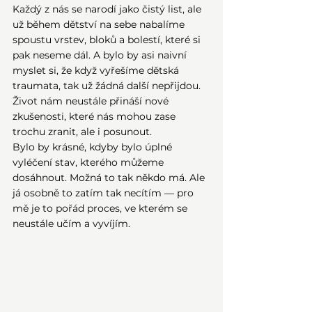
Každý z nás se narodí jako čistý list, ale 
už během dětství na sebe nabalíme 
spoustu vrstev, bloků a bolestí, které si 
pak neseme dál. A bylo by asi naivní 
myslet si, že když vyřešíme dětská 
traumata, tak už žádná další nepřijdou. 
Život nám neustále přináší nové 
zkušenosti, které nás mohou zase 
trochu zranit, ale i posunout.
Bylo by krásné, kdyby bylo úplné 
vyléčení stav, kterého můžeme 
dosáhnout. Možná to tak někdo má. Ale 
já osobně to zatím tak necítím — pro 
mě je to pořád proces, ve kterém se 
neustále učím a vyvíjím.