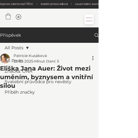
Doprava zdarma nad 1700 Kč     •     Snadná výměna velikosti     •     Luxusní balení součástí každé objednávky     •     Ručn
Příspěvek
All Posts
Patricie Kusáková
All Posts
21. 10. 2025
Minut čtení: 5
Eliška Jana Auer: Život mezi
Značka: ONA
uměním, byznysem a vnitřní
Svatební průvodce pro nevěsty
silou
Příběh značky