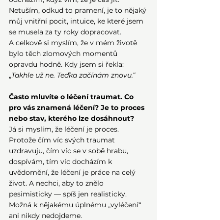
Netuším, odkud to pramení, je to nějaký 
můj vnitřní pocit, intuice, ke které jsem 
se musela za ty roky dopracovat.
A celkově si myslím, že v mém životě 
bylo těch zlomových momentů 
opravdu hodně. Kdy jsem si řekla: 
„
Takhle už ne. Teďka začínám znovu.
“
Často mluvíte o léčení traumat. Co 
pro vás znamená léčení? Je to proces 
nebo stav, kterého lze dosáhnout?
Já si myslím, že léčení je proces. 
Protože čím víc svých traumat 
uzdravuju, čím víc se v sobě hrabu, 
dospívám, tím víc docházím k 
uvědomění, že léčení je práce na celý 
život. A nechci, aby to znělo 
pesimisticky — spíš jen realisticky. 
Možná k nějakému úplnému „vyléčení“ 
ani nikdy nedojdeme.